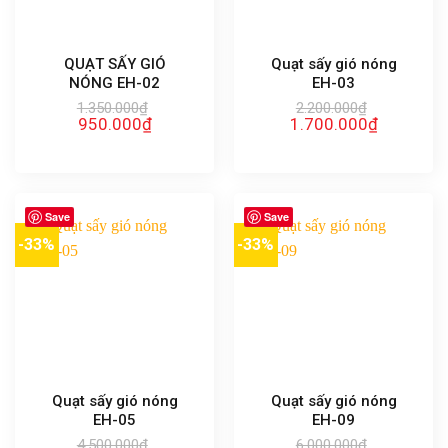
QUẠT SẤY GIÓ
Quạt sấy gió nóng
NÓNG EH-02
EH-03
1.350.000
₫
2.200.000
₫
Giá
Giá
Giá
Giá
950.000
₫
1.700.000
₫
gốc
hiện
gốc
hiện
là:
tại
là:
tại
1.350.000₫.
là:
2.200.000₫.
là:
950.000₫.
1.700.000₫
Save
Save
-33%
-33%
Quạt sấy gió nóng
Quạt sấy gió nóng
EH-05
EH-09
4.500.000
₫
6.000.000
₫