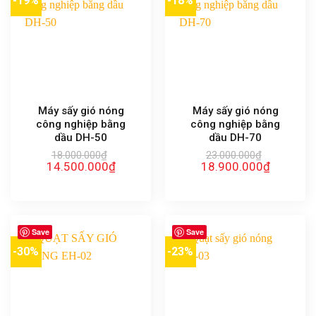
-19%
-18%
Máy sấy gió nóng
Máy sấy gió nóng
công nghiệp bằng
công nghiệp bằng
dầu DH-50
dầu DH-70
18.000.000
₫
23.000.000
₫
Giá
Giá
Giá
Giá
14.500.000
₫
18.900.000
₫
gốc
hiện
gốc
hiện
là:
tại
là:
tại
18.000.000₫.
là:
23.000.000₫.
là:
14.500.000₫.
18.900.00
Save
Save
-30%
-23%