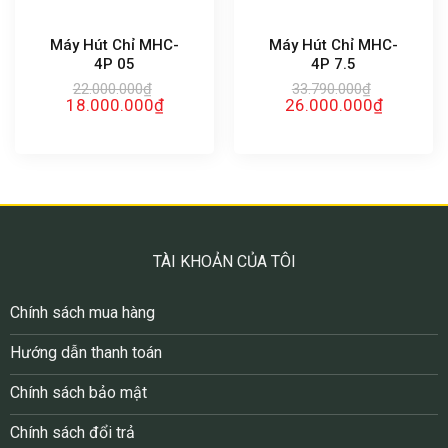
Máy Hút Chỉ MHC-
Máy Hút Chỉ MHC-
4P 05
4P 7.5
22.000.000
₫
33.790.000
₫
Giá
Giá
Giá
Giá
18.000.000
₫
26.000.000
₫
gốc
hiện
gốc
hiện
là:
tại
là:
tại
22.000.000₫.
là:
33.790.000₫.
là:
18.000.000₫.
26.000.00
TÀI KHOẢN CỦA TÔI
Chính sách mua hàng
Hướng dẫn thanh toán
Chính sách bảo mật
Chính sách đổi trả