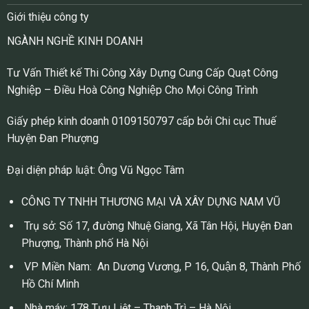
Giới thiệu công ty
NGÀNH NGHỀ KINH DOANH
Tư Vấn Thiết kế Thi Công Xây Dựng Cung Cấp Quạt Công
Nghiệp – Điều Hoà Công Nghiệp Cho Mọi Công Trình
Giấy phép kinh doanh 0109150797 cấp bởi Chi cục Thuế
Huyện Đan Phượng
Đại diện pháp luật: Ông Vũ Ngọc Tâm
CÔNG TY TNHH THƯƠNG MẠI VÀ XÂY DỰNG NAM VŨ
Trụ sở: Số 17, đường Nhuệ Giang, Xã Tân Hội, Huyện Đan
Phượng, Thành phố Hà Nội
VP Miền Nam: An Dương Vương, P 16, Quận 8, Thành Phố
Hồ Chí Minh
Nhà máy: 178 Tựu Liệt – Thanh Trì – Hà Nội