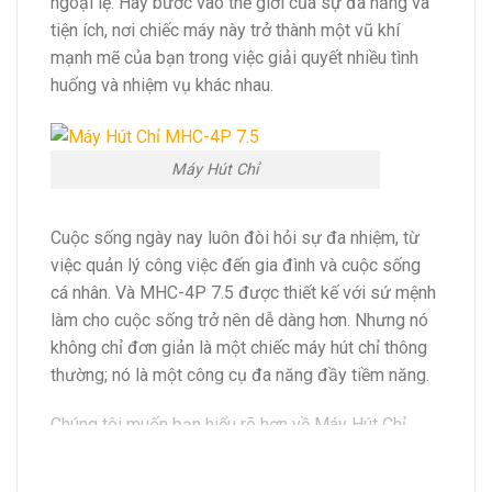
ngoại lệ. Hãy bước vào thế giới của sự đa năng và
tiện ích, nơi chiếc máy này trở thành một vũ khí
mạnh mẽ của bạn trong việc giải quyết nhiều tình
huống và nhiệm vụ khác nhau.
Máy Hút Chỉ
Cuộc sống ngày nay luôn đòi hỏi sự đa nhiệm, từ
việc quản lý công việc đến gia đình và cuộc sống
cá nhân. Và MHC-4P 7.5 được thiết kế với sứ mệnh
làm cho cuộc sống trở nên dễ dàng hơn. Nhưng nó
không chỉ đơn giản là một chiếc máy hút chỉ thông
thường; nó là một công cụ đa năng đầy tiềm năng.
Chúng tôi muốn bạn hiểu rõ hơn về Máy Hút Chỉ
MHC-4P 7.5 và tất cả những tính năng và lợi ích mà
nó mang lại. Để bắt đầu, hãy tưởng tượng việc có