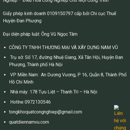
Nghiệp – Điều Hoà Công Nghiệp Cho Mọi Công Trình
sóc sức khỏe đặc biệt.
Giấy phép kinh doanh 0109150797 cấp bởi Chi cục Thuế
Loại bỏ chất thải y tế một cách an
Huyện Đan Phượng
toàn.
Đại diện pháp luật: Ông Vũ Ngọc Tâm
Làm Sạch Xe Hơi
:
CÔNG TY TNHH THƯƠNG MẠI VÀ XÂY DỰNG NAM VŨ
Loại bỏ bụi bẩn và chất thải từ nội
thất xe hơi, bao gồm ghế da và thảm.
Trụ sở: Số 17, đường Nhuệ Giang, Xã Tân Hội, Huyện Đan
Phượng, Thành phố Hà Nội
Làm Sạch Những Khu Vực Khó Tiếp Cận
:
VP Miền Nam: An Dương Vương, P 16, Quận 8, Thành Phố
Hồ Chí Minh
Sử dụng để làm sạch màn cửa, rèm
Nhà máy: 178 Tựu Liệt – Thanh Trì – Hà Nội
cửa, và các bề mặt khó tiếp cận khác
trong ngôi nhà của bạn.
Hotlne 0972130546
tongkhoquatcongnghiep@gmail.com
Trong Lĩnh Vực Nghệ Thuật và Sáng Tạo
:
quatdiennamvu.com
Hút bụi và chất thải từ các dự án nghệ