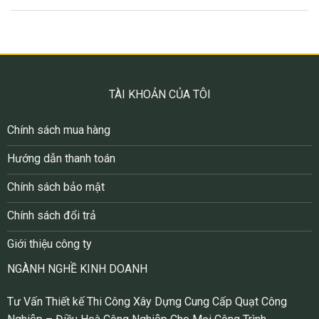
Hút bụi và chất thải trên sàn nhà, sofa,
và các bề mặt khác.
Loại bỏ nước tràn trên sàn nhà hoặc
trong nhà tắm.
TÀI KHOẢN CỦA TÔI
Trong Công Nghiệp và Sản Xuất
:
Chính sách mua hàng
Sử dụng trong các nhà máy sản xuất
Hướng dẫn thanh toán
để loại bỏ bụi bẩn và chất thải trong
quá trình sản xuất.
Chính sách bảo mật
Làm sạch máy móc và thiết bị công
Chính sách đổi trả
nghiệp.
Giới thiệu công ty
Trong Lĩnh Vực Y Tế
:
NGÀNH NGHỀ KINH DOANH
Sử dụng để hút chất lỏng trong các
Tư Vấn Thiết kế Thi Công Xây Dựng Cung Cấp Quạt Công
phòng phẫu thuật hoặc phòng chăm