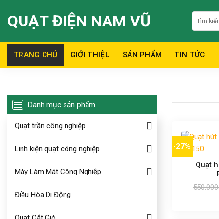
Skip
QUẠT ĐIỆN NAM VŨ
Tìm
to
kiếm:
content
TRANG CHỦ
GIỚI THIỆU
SẢN PHẨM
TIN TỨC
Danh mục sản phẩm
Quạt trần công nghiệp
-27%
Linh kiện quạt công nghiệp
Quạt h
Máy Làm Mát Công Nghiệp
550.000
Điều Hòa Di Động
Quạt Cắt Gió