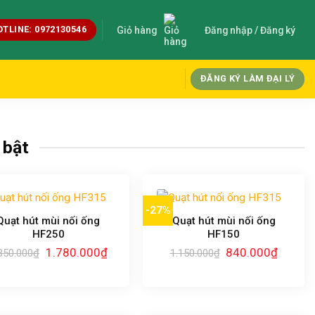
OTLINE: 0972130546
Giỏ hàng
Đăng nhập / Đăng ký
ĐĂNG KÝ LÀM ĐẠI LÝ
 bật
-27%
Quạt hút mùi nối ống
Quạt hút mùi nối ống
HF250
HF150
Giá
Giá
Giá
Giá
1.780.000
₫
840.000
₫
350.000
₫
1.150.000
₫
gốc
hiện
gốc
hiện
là:
tại
là:
tại
2.350.000₫.
là:
1.150.000₫.
là:
1.780.000₫.
840.000