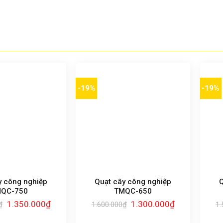
-19%
-19%
y công nghiệp
Quạt cây công nghiệp
Q
QC-750
TMQC-650
Giá
Giá
Giá
Giá
1.350.000
₫
1.300.000
₫
₫
1.600.000
₫
1.
gốc
hiện
gốc
hiện
là:
tại
là:
tại