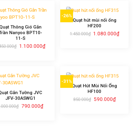
-26%
Quạt hút mùi nối ống
HF200
Quạt Thông Gió Gắn
Trần Nanyoo BPT10-
Giá
Giá
1.080.000
₫
1.450.000
₫
gốc
hiện
11-S
là:
tại
Giá
Giá
1.100.000
₫
1.450.000₫.
là:
450.000
₫
gốc
hiện
1.080.
là:
tại
1.450.000₫.
là:
1.100.000₫.
-31%
Quạt Hút Mùi Nối Ống
HF100
Quạt Gắn Tường JVC
JFV-30ASWG1
Giá
Giá
590.000
₫
850.000
₫
gốc
hiện
Giá
Giá
790.000
₫
.000.000
₫
là:
tại
gốc
hiện
850.000₫.
là:
là:
tại
590.000₫
1.000.000₫.
là:
790.000₫.