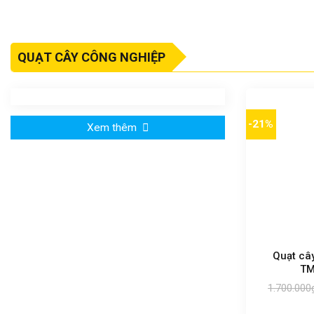
QUẠT CÂY CÔNG NGHIỆP
-21%
Xem thêm
Quạt câ
TM
1.700.000