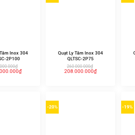
 Tâm Inox 304
Quạt Ly Tâm Inox 304
SC-2P100
QLTSC-2P75
.000.000
₫
260.000.000
₫
Giá
Giá
Giá
000.000
₫
208.000.000
₫
hiện
gốc
hiện
tại
là:
tại
00.000₫.
là:
260.000.000₫.
là:
328.000.000₫.
208.000.000₫.
-20%
-19%