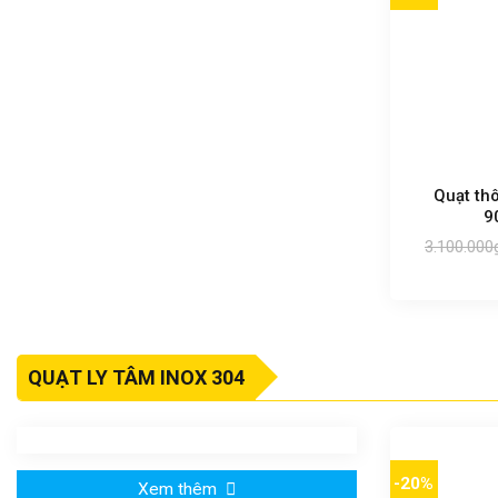
Quạt th
9
3.100.000
QUẠT LY TÂM INOX 304
-20%
Xem thêm