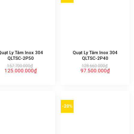
Quạt Ly Tâm Inox 304
Quạt Ly Tâm Inox 304
QLTSC-2P50
QLTSC-2P40
157.700.000
₫
128.660.000
₫
Giá
Giá
Giá
Giá
125.000.000
₫
97.500.000
₫
gốc
hiện
gốc
hiện
là:
tại
là:
tại
157.700.000₫.
là:
128.660.000₫.
là:
125.000.000₫.
97.500.000₫
-20%