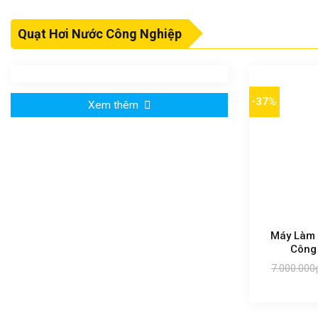
Quạt Hơi Nước Công Nghiệp
-37%
Xem thêm
Máy Làm 
Công
7.000.000