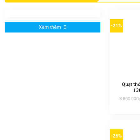
-21%
Xem thêm
Quạt th
13
3.800.000
-26%