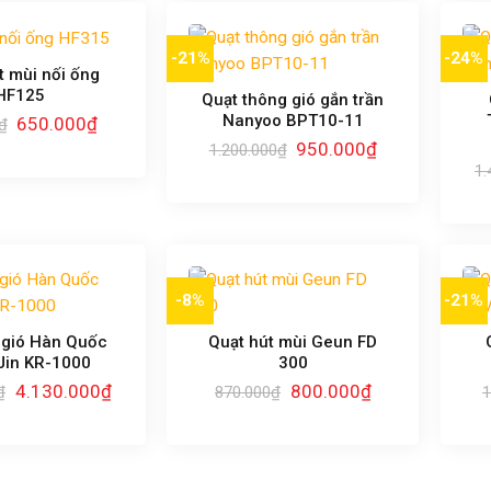
-21%
-24%
t mùi nối ống
HF125
Quạt thông gió gắn trần
Nanyoo BPT10-11
Giá
Giá
650.000
₫
₫
gốc
hiện
Giá
Giá
950.000
₫
1.200.000
₫
là:
tại
gốc
hiện
950.000₫.
là:
1.
là:
tại
650.000₫.
1.200.000₫.
là:
950.000₫.
-8%
-21%
 gió Hàn Quốc
Quạt hút mùi Geun FD
Jin KR-1000
300
Giá
Giá
Giá
Giá
4.130.000
₫
800.000
₫
₫
870.000
₫
1
gốc
hiện
gốc
hiện
là:
tại
là:
tại
4.650.000₫.
là:
870.000₫.
là:
4.130.000₫.
800.000₫.