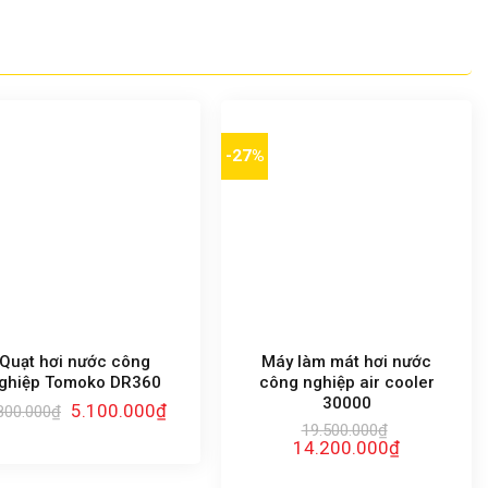
-27%
Quạt hơi nước công
Máy làm mát hơi nước
ghiệp Tomoko DR360
công nghiệp air cooler
30000
Giá
Giá
5.100.000
₫
800.000
₫
gốc
hiện
19.500.000
₫
là:
tại
Giá
Giá
14.200.000
₫
5.800.000₫.
là:
gốc
hiện
5.100.000₫.
là:
tại