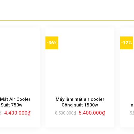
-36%
-12%
Mát Air Cooler
Máy làm mát air cooler
 Suất 750w
Công suất 1500w
n
Giá
Giá
Giá
Giá
4.400.000
₫
5.400.000
₫
₫
8.500.000
₫
5.
gốc
hiện
gốc
hiện
là:
tại
là:
tại
7.000.000₫.
là:
8.500.000₫.
là:
4.400.000₫.
5.400.000₫.