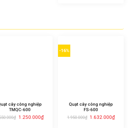
19.500.000₫.
là:
14.200.000₫
-16%
uạt cây công nghiệp
Quạt cây công nghiệp
TMQC-600
FS-600
Giá
Giá
Giá
Giá
1.250.000
₫
1.632.000
₫
550.000
₫
1.950.000
₫
gốc
hiện
gốc
hiện
là:
tại
là:
tại