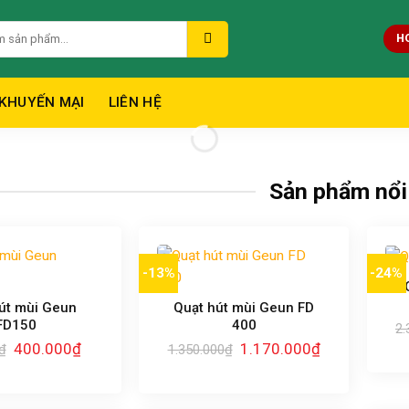
H
KHUYẾN MẠI
LIÊN HỆ
Sản phẩm nổi
-13%
-24%
út mùi Geun
Quạt hút mùi Geun FD
FD150
400
2.
Giá
Giá
Giá
Giá
400.000
₫
1.170.000
₫
₫
1.350.000
₫
gốc
hiện
gốc
hiện
là:
tại
là:
tại
550.000₫.
là:
1.350.000₫.
là:
400.000₫.
1.170.000₫.