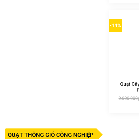
-14%
Quạt Câ
2.000.000
QUẠT THÔNG GIÓ CÔNG NGHIỆP