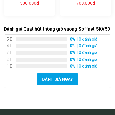
Giá
Giá
Giá
Giá
530.000
₫
700.000
₫
gốc
hiện
gốc
hiện
là:
tại
là:
tại
750.000₫.
là:
870.000₫.
là:
530.000₫.
700.000₫.
Đánh giá Quạt hút thông gió vuông Soffnet SKV50
5
0%
| 0 đánh giá
4
0%
| 0 đánh giá
3
0%
| 0 đánh giá
2
0%
| 0 đánh giá
1
0%
| 0 đánh giá
ĐÁNH GIÁ NGAY