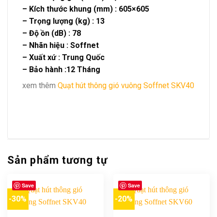
– Kích thước khung (mm) : 605×605
– Trọng lượng (kg) : 13
– Độ ồn (dB) : 78
– Nhãn hiệu : Soffnet
– Xuất xứ : Trung Quốc
– Bảo hành :12 Tháng
xem thêm
Quạt hút thông gió vuông Soffnet SKV40
Sản phẩm tương tự
Save
Save
-30%
-20%