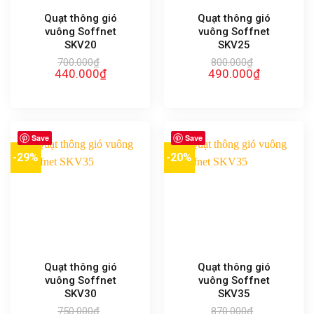
Quạt thông gió
Quạt thông gió
vuông Soffnet
vuông Soffnet
SKV20
SKV25
700.000
₫
800.000
₫
Giá
Giá
Giá
Giá
440.000
₫
490.000
₫
gốc
hiện
gốc
hiện
là:
tại
là:
tại
700.000₫.
là:
800.000₫.
là:
440.000₫.
490.000₫.
Save
Save
-29%
-20%
Quạt thông gió
Quạt thông gió
vuông Soffnet
vuông Soffnet
SKV30
SKV35
750.000
₫
870.000
₫