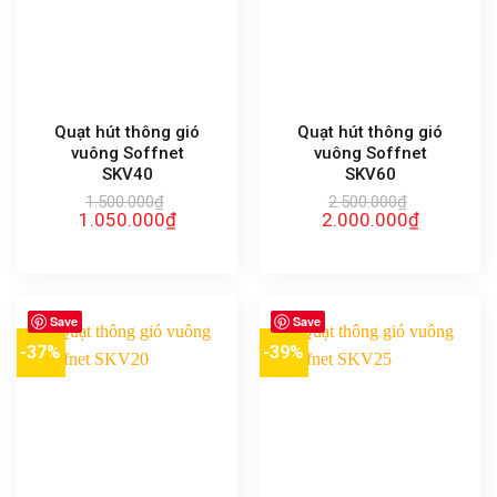
Quạt hút thông gió
Quạt hút thông gió
vuông Soffnet
vuông Soffnet
SKV40
SKV60
1.500.000
₫
2.500.000
₫
Giá
Giá
Giá
Giá
1.050.000
₫
2.000.000
₫
gốc
hiện
gốc
hiện
là:
tại
là:
tại
1.500.000₫.
là:
2.500.000₫.
là:
1.050.000₫.
2.000.000₫
Save
Save
-37%
-39%