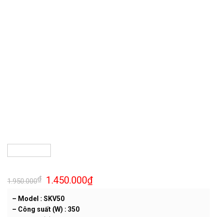
Giá
Giá
₫
1.450.000
₫
1.950.000
gốc
hiện
là:
tại
– Model : SKV50
1.950.000₫.
là:
1.450.000₫.
– Công suất (W) : 350