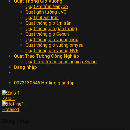
Quạt Thông Gió Vuông
Quạt âm trần Nanyoo
Quạt gắn tường JVC
Quạt hút âm trần
Quạt thông gió âm trần
Quạt thông gió gắn tường
Quạt thông gió Genun
Quạt thông gió vuông inox
Quạt thông gió vuông omysu
Quạt thông gió vuông NVF
Quạt Treo Tường Công Nghiệp
Quạt treo tường công nghiệp Xwind
Đăng nhập
0972130546
Hotline giải đáp
Zalo 1
Hotline1
Đăng nhập