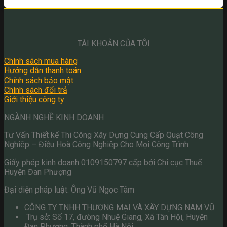
TÀI KHOẢN CỦA TÔI
Chính sách mua hàng
Hướng dẫn thanh toán
Chính sách bảo mật
Chính sách đổi trả
Giới thiệu công ty
NGÀNH NGHỀ KINH DOANH
Tư Vấn Thiết kế Thi Công Xây Dựng Cung Cấp Quạt Công
Nghiệp – Điều Hoà Công Nghiệp Cho Mọi Công Trình
Giấy phép kinh doanh 0109150797 cấp bởi Chi cục Thuế
Huyện Đan Phượng
Đại diện pháp luật: Ông Vũ Ngọc Tâm
CÔNG TY TNHH THƯƠNG MẠI VÀ XÂY DỰNG NAM VŨ
Trụ sở: Số 17, đường Nhuệ Giang, Xã Tân Hội, Huyện
Đan Phượng, Thành phố Hà Nội