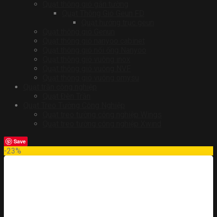
Quạt thông gió gắn tường
Quạt Thông Gió Geun FD
Quạt hướng trục geun
Quạt thông gió Genun
Quạt thông gió nanyoo cabinet
Quạt thông gió nối ống Nanyoo
Quạt thông gió vuông inox
Quạt thông gió vuông NVF
Quạt thông gió vuông omysu
Quạt trần công nghiệp
Quạt Đèn Trần
Quạt Treo Tường Công Nghiệp
Quạt treo tường công nghiệp Wings
Quạt treo tường công nghiệp Xwind
Save
-23%