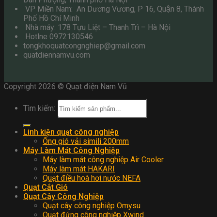
VP Miền Nam: An Dương Vương, P 16, Quận 8, Thành
Phố Hồ Chí Minh
Nhà máy: 178 Tựu Liệt – Thanh Trì – Hà Nội
Hotlne 0972130546
tongkhoquatcongnghiep@gmail.com
quatdiennamvu.com
Copyright 2026 © Quạt điện Nam Vũ
Tìm kiếm:
Linh kiện quạt công nghiệp
Ống gió vải simili 200mm
Máy Làm Mát Công Nghiệp
Máy làm mát công nghiệp Air Cooler
Máy làm mát HAKARI
Quạt điều hoà hơi nước NEFA
Quạt Cắt Gió
Quạt Cây Công Nghiệp
Quạt cây công nghiệp Omysu
Quạt đứng công nghiệp Xwind