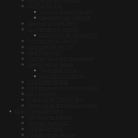
Quạt hướng trục trung áp
Quạt hút âm trần
Quạt hút âm trần Nanyoo
Quạt thông gió gắn trần
Quạt Hút Di Động SH2T
Quạt hút gió nối ống HF
Quạt thông gió nối ống KTO
Quạt hút gió nối ống NF
Quạt hút xách tay SHT
Quạt Phòng Nổ
Quạt sấy gió nóng công nghiệp
Quạt thông gió Nanyo
Quạt cấp khí tươi
Quạt nối ống Nanyoo
Quạt thông gió nóc
Quạt thông gió tròn motor khía SF
Quạt trung áp
Thông gió âm trần nối ống
Thông gió hướng trục công ngiệp
Quạt Thông Gió Vuông
Quạt âm trần Nanyoo
Quạt gắn tường JVC
Quạt hút âm trần
Quạt thông gió âm trần