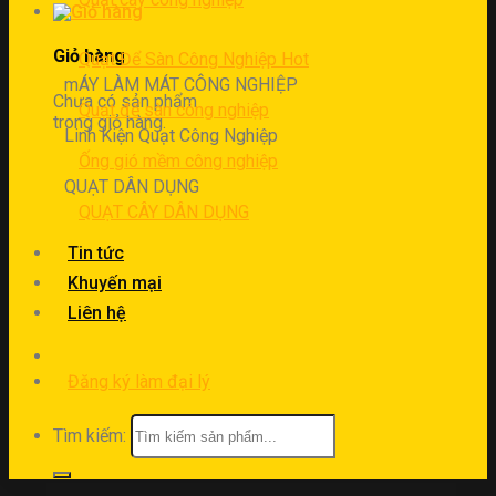
Giỏ hàng
Quạt Để Sàn Công Nghiệp
mÁY LÀM MÁT CÔNG NGHIỆP
Chưa có sản phẩm
Quạt để sàn công nghiệp
trong giỏ hàng.
Linh Kiện Quạt Công Nghiệp
Ống gió mềm công nghiệp
QUẠT DÂN DỤNG
QUẠT CÂY DÂN DỤNG
Tin tức
Khuyến mại
Liên hệ
Đăng ký làm đại lý
Tìm kiếm: