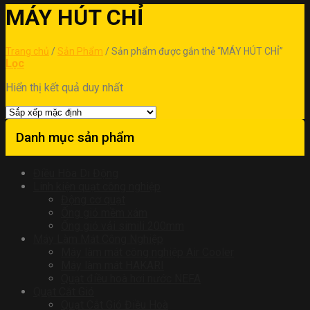
MÁY HÚT CHỈ
Trang chủ
/
Sản Phẩm
/
Sản phẩm được gắn thẻ “MÁY HÚT CHỈ”
Lọc
Hiển thị kết quả duy nhất
Danh mục sản phẩm
Điều Hòa Di Động
Linh kiện quạt công nghiệp
Động cơ quạt
Ống gió mềm xám
Ống gió vải simili 200mm
Máy Làm Mát Công Nghiệp
Máy làm mát công nghiệp Air Cooler
Máy làm mát HAKARI
Quạt điều hoà hơi nước NEFA
Quạt Cắt Gió
Quạt Cắt Gió Điều Hoà