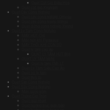
Quạt Cắt Gió Điều Hoà
Quạt cắt gió Kyungjin
Quạt Cây Công Nghiệp
Quạt cây công nghiệp Omysu
Quạt cây công ngiệp Wings
Quạt đứng công nghiệp Xwind
Quạt Ly Tâm Công Nghiệp
MÁY HÚT CHỈ
Máy nén khí Pegasus
MÁY THỔI KHÍ CON SÒ
Quạt ly tâm cao áp
QUẠT LY TÂM HÚT BỤI
QUẠT LY TÂM MINI
Quạt ly tâm TM- LT
Quạt Ly Tâm Siêu Cao Áp
Quạt sò ly tâm
Quạt thổi lò
Quạt Sàn Công Nghiệp
Quạt Sấy Công Nghiệp
Máy sưởi gốm
Quạt Thông Gió Tròn
Quạt giải nhiệt
Quạt hướng trục gián tiếp