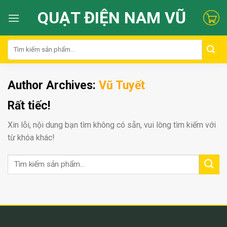
Skip
QUẠT ĐIỆN NAM VŨ
to
content
Tìm
kiếm:
Author Archives:
Vũ Tuyết
Rất tiếc!
Xin lỗi, nội dung bạn tìm không có sẵn, vui lòng tìm kiếm với
từ khóa khác!