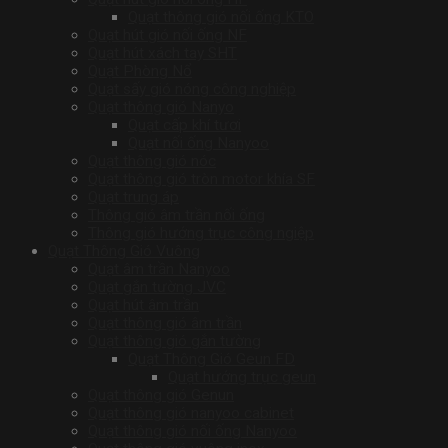
Quạt thông gió nối ống KTO
Quạt hút gió nối ống NF
Quạt hút xách tay SHT
Quạt Phòng Nổ
Quạt sấy gió nóng công nghiệp
Quạt thông gió Nanyo
Quạt cấp khí tươi
Quạt nối ống Nanyoo
Quạt thông gió nóc
Quạt thông gió tròn motor khía SF
Quạt trung áp
Thông gió âm trần nối ống
Thông gió hướng trục công ngiệp
Quạt Thông Gió Vuông
Quạt âm trần Nanyoo
Quạt gắn tường JVC
Quạt hút âm trần
Quạt thông gió âm trần
Quạt thông gió gắn tường
Quạt Thông Gió Geun FD
Quạt hướng trục geun
Quạt thông gió Genun
Quạt thông gió nanyoo cabinet
Quạt thông gió nối ống Nanyoo