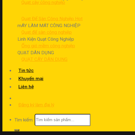
Quạt cây công nghiệp
Quạt Để Sàn Công Nghiệp
mÁY LÀM MÁT CÔNG NGHIỆP
Quạt để sàn công nghiệp
Linh Kiện Quạt Công Nghiệp
Ống gió mềm công nghiệp
QUẠT DÂN DỤNG
QUẠT CÂY DÂN DỤNG
Tin tức
Khuyến mại
Liên hệ
Đăng ký làm đại lý
Tìm kiếm: