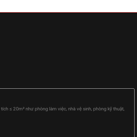
ích ≤ 20m² như phòng làm việc, nhà vệ sinh, phòng kỹ thuật,