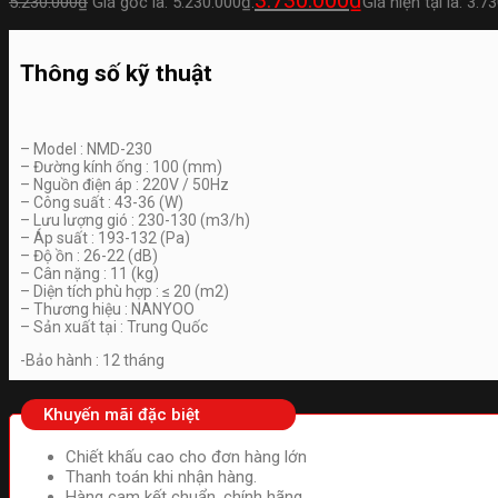
5.230.000
₫
Giá gốc là: 5.230.000₫.
Giá hiện tại là: 3.7
Thông số kỹ thuật
– Model : NMD-230
– Đường kính ống : 100 (mm)
– Nguồn điện áp : 220V / 50Hz
– Công suất : 43-36 (W)
– Lưu lượng gió : 230-130 (m3/h)
– Áp suất : 193-132 (Pa)
– Độ ồn : 26-22 (dB)
– Cân nặng : 11 (kg)
– Diện tích phù hợp : ≤ 20 (m2)
– Thương hiệu : NANYOO
– Sản xuất tại : Trung Quốc
-Bảo hành : 12 tháng
Khuyến mãi đặc biệt
Chiết khấu cao cho đơn hàng lớn
Thanh toán khi nhận hàng.
Hàng cam kết chuẩn, chính hãng.