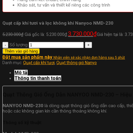
Khảo sát, tư vấn và thiết kế riêng các công trình
Quạt cấp khí tươi và lọc không khí Nanyoo NMD-230
3.730.000
₫
5.230.000
₫
Giá gốc là: 5.230.000₫.
Giá hiện tại là: 3.7
Số lượng
Thêm vào giỏ hàng
Đặt mua sản phẩm này
Nhân viên sẽ xác nhận đơn hàng sau 5 phút
Danh mục:
Quạt cấp khí tươi
,
Quạt thông gió Nanyo
Mô tả
Thông tin thanh toán
Quạt Thông Gió Ống Dẫn NANYOO NMD-230 – Hiệu 
NANYOO NMD-230
là dòng quạt thông gió ống dẫn cao cấp, thi
hoặc các không gian kín cần thông thoáng không khí.
Thông số kỹ thuật: