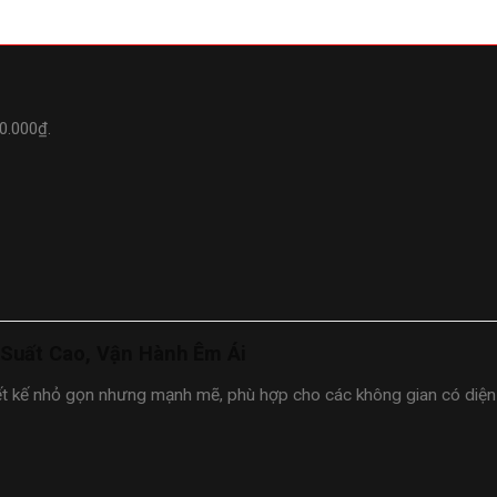
30.000₫.
Suất Cao, Vận Hành Êm Ái
ết kế nhỏ gọn nhưng mạnh mẽ, phù hợp cho các không gian có diện t