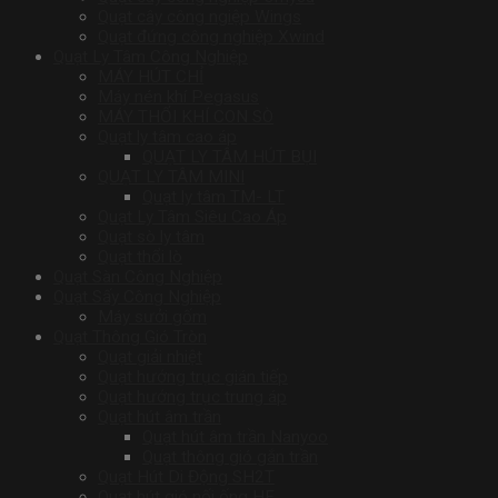
Quạt cây công ngiệp Wings
Quạt đứng công nghiệp Xwind
Quạt Ly Tâm Công Nghiệp
MÁY HÚT CHỈ
Máy nén khí Pegasus
MÁY THỔI KHÍ CON SÒ
Quạt ly tâm cao áp
QUẠT LY TÂM HÚT BỤI
QUẠT LY TÂM MINI
Quạt ly tâm TM- LT
Quạt Ly Tâm Siêu Cao Áp
Quạt sò ly tâm
Quạt thổi lò
Quạt Sàn Công Nghiệp
Quạt Sấy Công Nghiệp
Máy sưởi gốm
Quạt Thông Gió Tròn
Quạt giải nhiệt
Quạt hướng trục gián tiếp
Quạt hướng trục trung áp
Quạt hút âm trần
Quạt hút âm trần Nanyoo
Quạt thông gió gắn trần
Quạt Hút Di Động SH2T
Quạt hút gió nối ống HF