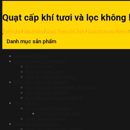
Quạt cấp khí tươi và lọc khôn
Trang chủ
/
Sản Phẩm
/
Quạt Thông Gió Tròn
/
Quạt thông gió Nanyo
/
Danh mục sản phẩm
Điều Hòa Di Động
Linh kiện quạt công nghiệp
Động cơ quạt
Ống gió mềm xám
Ống gió vải simili 200mm
Máy Làm Mát Công Nghiệp
Máy làm mát công nghiệp Air Cooler
Máy làm mát HAKARI
Quạt điều hoà hơi nước NEFA
Quạt Cắt Gió
Quạt Cắt Gió Điều Hoà
Quạt Cắt Gió Điều Hoà
Quạt cắt gió Kyungjin
Quạt Cây Công Nghiệp
Quạt cây công nghiệp Omysu