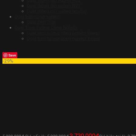
Quạt thông gió vuông inox
Quạt thông gió vuông NVF
Quạt thông gió vuông omysu
Quạt trần công nghiệp
Quạt Đèn Trần
Quạt Treo Tường Công Nghiệp
Quạt treo tường công nghiệp Wings
Quạt treo tường công nghiệp Xwind
Save
-29%
3.730.000
₫