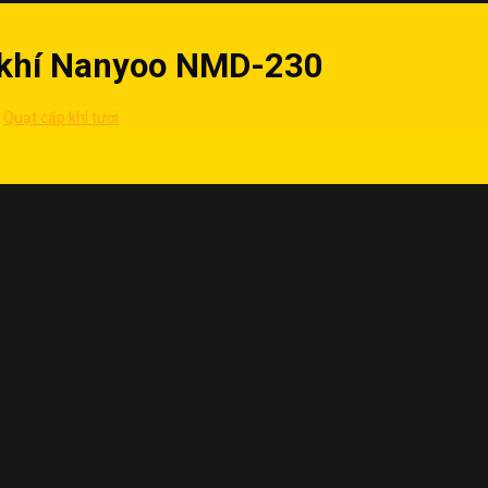
g khí Nanyoo NMD-230
Quạt cấp khí tươi