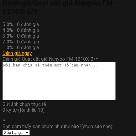
Đánh giá Quạt cắt gió Nanyoo FM-
1210X-2/Y
5
0%
| 0 đánh giá
4
0%
| 0 đánh giá
3
0%
| 0 đánh giá
2
0%
| 0 đánh giá
1
0%
| 0 đánh giá
Đánh giá ngay
Đánh giá Quạt cắt gió Nanyoo FM-1210X-2/Y
Gửi ảnh chụp thực tế
0 ký tự (tối thiểu 10)
+
Bạn cảm thấy sản phẩm như thế nào?(chọn sao nhé):