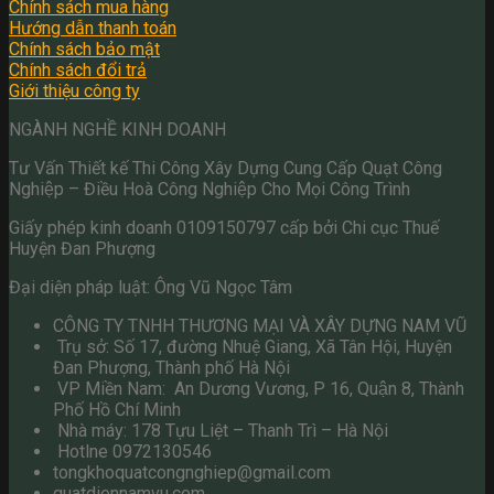
Chính sách mua hàng
Hướng dẫn thanh toán
Chính sách bảo mật
Chính sách đổi trả
Giới thiệu công ty
NGÀNH NGHỀ KINH DOANH
Tư Vấn Thiết kế Thi Công Xây Dựng Cung Cấp Quạt Công
Nghiệp – Điều Hoà Công Nghiệp Cho Mọi Công Trình
Giấy phép kinh doanh 0109150797 cấp bởi Chi cục Thuế
Huyện Đan Phượng
Đại diện pháp luật: Ông Vũ Ngọc Tâm
CÔNG TY TNHH THƯƠNG MẠI VÀ XÂY DỰNG NAM VŨ
Trụ sở: Số 17, đường Nhuệ Giang, Xã Tân Hội, Huyện
Đan Phượng, Thành phố Hà Nội
VP Miền Nam: An Dương Vương, P 16, Quận 8, Thành
Phố Hồ Chí Minh
Nhà máy: 178 Tựu Liệt – Thanh Trì – Hà Nội
Hotlne 0972130546
tongkhoquatcongnghiep@gmail.com
quatdiennamvu.com