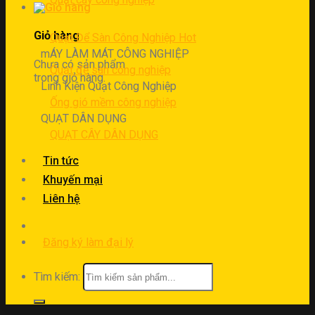
Giỏ hàng
Quạt Để Sàn Công Nghiệp
mÁY LÀM MÁT CÔNG NGHIỆP
Chưa có sản phẩm
Quạt để sàn công nghiệp
trong giỏ hàng.
Linh Kiện Quạt Công Nghiệp
Ống gió mềm công nghiệp
QUẠT DÂN DỤNG
QUẠT CÂY DÂN DỤNG
Tin tức
Khuyến mại
Liên hệ
Đăng ký làm đại lý
Tìm kiếm: