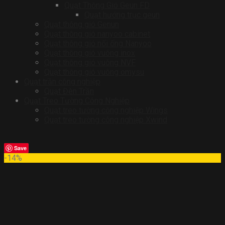
Quạt Thông Gió Geun FD
Quạt hướng trục geun
Quạt thông gió Genun
Quạt thông gió nanyoo cabinet
Quạt thông gió nối ống Nanyoo
Quạt thông gió vuông inox
Quạt thông gió vuông NVF
Quạt thông gió vuông omysu
Quạt trần công nghiệp
Quạt Đèn Trần
Quạt Treo Tường Công Nghiệp
Quạt treo tường công nghiệp Wings
Quạt treo tường công nghiệp Xwind
Save
-14%