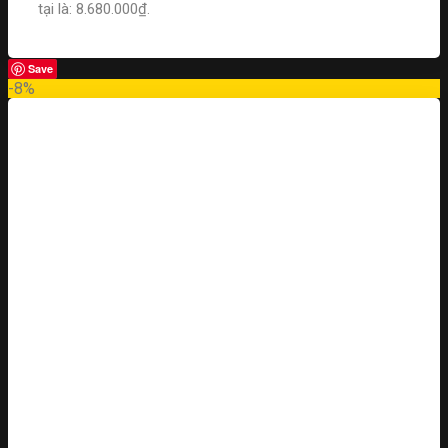
tại là: 8.680.000₫.
Save
-8%