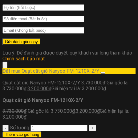
Lưu ý:
Để đánh giá được duyệt, quý khách vui lòng tham khảo
Chính sách bảo mật
Đặt mua Quạt cắt gió Nanyoo FM-1210X-2/Y
Quạt cắt gió Nanyoo FM-1210X-2/Y
3.730.000
₫
Giá gốc là:
3.730.000₫.
3.200.000
₫
Giá hiện tại là: 3.200.000₫.
Quạt cắt gió Nanyoo FM-1210X-2/Y
3.730.000
₫
Giá gốc là: 3.730.000₫.
3.200.000
₫
Giá hiện tại là:
3.200.000₫.
Số lượng
Thêm vào giỏ hàng