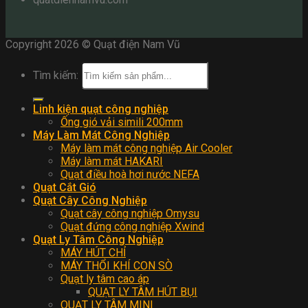
Copyright 2026 © Quạt điện Nam Vũ
Tìm kiếm:
Linh kiện quạt công nghiệp
Ống gió vải simili 200mm
Máy Làm Mát Công Nghiệp
Máy làm mát công nghiệp Air Cooler
Máy làm mát HAKARI
Quạt điều hoà hơi nước NEFA
Quạt Cắt Gió
Quạt Cây Công Nghiệp
Quạt cây công nghiệp Omysu
Quạt đứng công nghiệp Xwind
Quạt Ly Tâm Công Nghiệp
MÁY HÚT CHỈ
MÁY THỔI KHÍ CON SÒ
Quạt ly tâm cao áp
QUẠT LY TÂM HÚT BỤI
QUẠT LY TÂM MINI