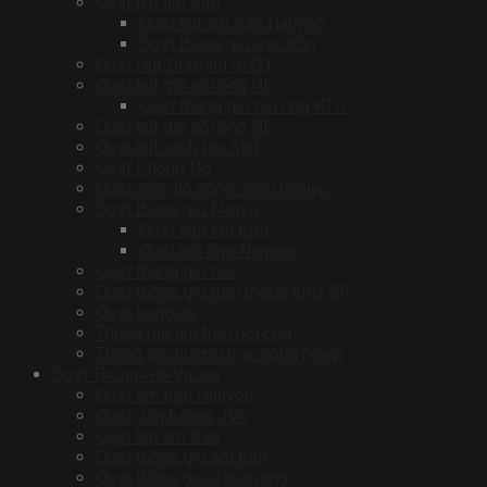
Quạt hút âm trần
Quạt hút âm trần Nanyoo
Quạt thông gió gắn trần
Quạt Hút Di Động SH2T
Quạt hút gió nối ống HF
Quạt thông gió nối ống KTO
Quạt hút gió nối ống NF
Quạt hút xách tay SHT
Quạt Phòng Nổ
Quạt sấy gió nóng công nghiệp
Quạt thông gió Nanyo
Quạt cấp khí tươi
Quạt nối ống Nanyoo
Quạt thông gió nóc
Quạt thông gió tròn motor khía SF
Quạt trung áp
Thông gió âm trần nối ống
Thông gió hướng trục công ngiệp
Quạt Thông Gió Vuông
Quạt âm trần Nanyoo
Quạt gắn tường JVC
Quạt hút âm trần
Quạt thông gió âm trần
Quạt thông gió gắn tường