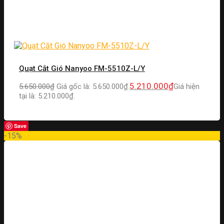
Quạt Cắt Gió Nanyoo FM-5510Z-L/Y
5.210.000
₫
5.650.000
₫
Giá gốc là: 5.650.000₫.
Giá hiện
tại là: 5.210.000₫.
Save
-15%