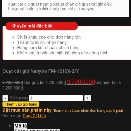
quạt cắt gió,quạt ngắt gió,quạt chắn gió,quạt cắt gió điều
hoà,quạt chặn gió điều hoà,quạt cắt gió nanyoo,
Khuyến mãi đặc biệt
Chiết khấu cao cho đơn hàng lớn
Thanh toán khi nhận hàng.
Hàng cam kết chuẩn, chính hãng.
Khảo sát, tư vấn và thiết kế riêng các công trình
Quạt cắt gió Nanyoo FM-1210X-2/Y
3.200.000
₫
3.730.000
₫
Giá gốc là: 3.730.000₫.
Giá hiện tại là:
3.200.000₫.
Số lượng
Thêm vào giỏ hàng
Đặt mua sản phẩm này
Nhân viên sẽ xác nhận đơn hàng sau 5 phút
Danh mục:
Quạt Cắt Gió
Mô tả