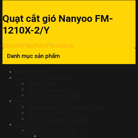
Quạt cắt gió Nanyoo FM-
1210X-2/Y
Trang chủ
/
Sản Phẩm
/
Quạt Cắt Gió
Danh mục sản phẩm
Điều Hòa Di Động
Linh kiện quạt công nghiệp
Động cơ quạt
Ống gió mềm xám
Ống gió vải simili 200mm
Máy Làm Mát Công Nghiệp
Máy làm mát công nghiệp Air Cooler
Máy làm mát HAKARI
Quạt điều hoà hơi nước NEFA
Quạt Cắt Gió
Quạt Cắt Gió Điều Hoà
Quạt Cắt Gió Điều Hoà