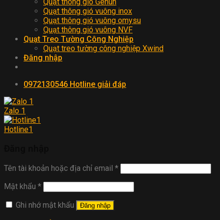
Quạt thông gió Genun
Quạt thông gió vuông inox
Quạt thông gió vuông omysu
Quạt thông gió vuông NVF
Quạt Treo Tường Công Nghiệp
Quạt treo tường công nghiệp Xwind
Đăng nhập
0972130546
Hotline giải đáp
Zalo 1
Hotline1
Đăng nhập
Tên tài khoản hoặc địa chỉ email
*
Mật khẩu
*
Ghi nhớ mật khẩu
Đăng nhập