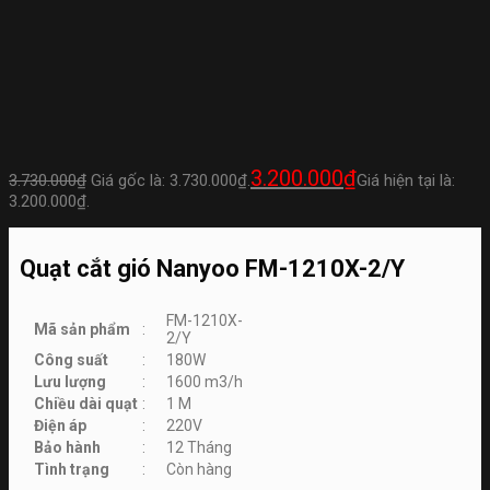
3.200.000
₫
3.730.000
₫
Giá gốc là: 3.730.000₫.
Giá hiện tại là:
3.200.000₫.
Quạt cắt gió Nanyoo FM-1210X-2/Y
FM-1210X-
Mã sản phẩm
:
2/Y
Công suất
:
180W
Lưu lượng
:
1600 m3/h
Chiều dài quạt
:
1 M
Điện áp
:
220V
Bảo hành
:
12 Tháng
Tình trạng
:
Còn hàng