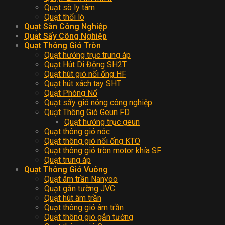
Quạt sò ly tâm
Quạt thổi lò
Quạt Sàn Công Nghiệp
Quạt Sấy Công Nghiệp
Quạt Thông Gió Tròn
Quạt hướng trục trung áp
Quạt Hút Di Động SH2T
Quạt hút gió nối ống HF
Quạt hút xách tay SHT
Quạt Phòng Nổ
Quạt sấy gió nóng công nghiệp
Quạt Thông Gió Geun FD
Quạt hướng trục geun
Quạt thông gió nóc
Quạt thông gió nối ống KTO
Quạt thông gió tròn motor khía SF
Quạt trung áp
Quạt Thông Gió Vuông
Quạt âm trần Nanyoo
Quạt gắn tường JVC
Quạt hút âm trần
Quạt thông gió âm trần
Quạt thông gió gắn tường