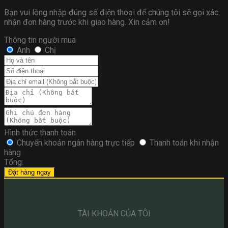
Bạn vui lòng nhập đúng số điện thoại để chúng tôi sẽ gọi xác
nhận đơn hàng trước khi giao hàng. Xin cảm ơn!
Thông tin người mua
Anh
Chị
Hình thức thanh toán
Chuyển khoản ngân hàng trực tiếp
Thanh toán khi nhận
hàng
Tổng:
Đặt hàng ngay
TÀI KHOẢN CỦA TÔI