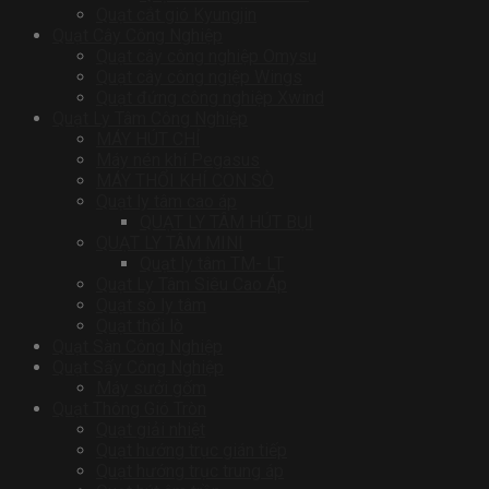
Quạt cắt gió Kyungjin
Quạt Cây Công Nghiệp
Quạt cây công nghiệp Omysu
Quạt cây công ngiệp Wings
Quạt đứng công nghiệp Xwind
Quạt Ly Tâm Công Nghiệp
MÁY HÚT CHỈ
Máy nén khí Pegasus
MÁY THỔI KHÍ CON SÒ
Quạt ly tâm cao áp
QUẠT LY TÂM HÚT BỤI
QUẠT LY TÂM MINI
Quạt ly tâm TM- LT
Quạt Ly Tâm Siêu Cao Áp
Quạt sò ly tâm
Quạt thổi lò
Quạt Sàn Công Nghiệp
Quạt Sấy Công Nghiệp
Máy sưởi gốm
Quạt Thông Gió Tròn
Quạt giải nhiệt
Quạt hướng trục gián tiếp
Quạt hướng trục trung áp