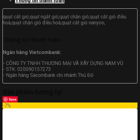
Thông tin thanh toán
quạt cắt gió,quạt ngắt gió,quạt chắn gió,quạt cắt gió điều
hoà,quạt chặn gió điều hoà,quạt cắt gió nanyoo,
Thông tin thanh toán
Ngân hàng Vietcombank:
- CÔNG TY TNHH THƯƠNG MẠI VÀ XÂY DỰNG NAM VŨ
- STK: 020090157273
- Ngân hàng Sacombank chi nhánh Thủ Đô
Sản phẩm tương tự
Save
-7%