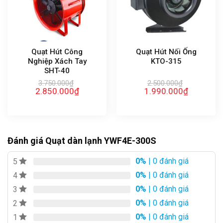
Quạt Hút Công
Quạt Hút Nối Ống
Nghiệp Xách Tay
KTO-315
SHT-40
3.750.000
₫
2.500.000
₫
Giá
Giá
Giá
Giá
2.850.000
₫
1.990.000
₫
gốc
hiện
gốc
hiện
là:
tại
là:
tại
3.750.000₫.
là:
2.500.000₫.
là:
2.850.000₫.
1.990.000₫
Đánh giá Quạt dàn lạnh YWF4E-300S
0%
| 0 đánh giá
5
0%
| 0 đánh giá
4
0%
| 0 đánh giá
3
0%
| 0 đánh giá
2
0%
| 0 đánh giá
1