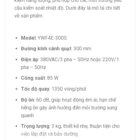
kiệm năng lượng, phù hợp cho các môi trường yêu
cầu kiểm soát nhiệt độ. Dưới đây là mô tả chi tiết
về sản phẩm:
Model
: YWF4E-300S
Đường kính cánh quạt
: 300 mm
Điện áp
: 380VAC/3 pha – 50Hz hoặc 220V/1
pha – 50Hz
Công suất
: 85 W
Tốc độ quay
: 1350 vòng/phút
Độ ồn
: 60 dB, giúp hoạt động êm ái, hạn chế
tiếng ồn gây ảnh hưởng đến môi trường xung
quanh
Trọng lượng
: 3 kg, thiết kế nhẹ, thuận tiện cho
việc lắp đặt và bảo dưỡng