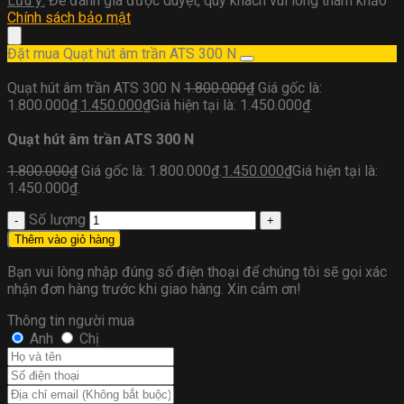
Lưu ý:
Để đánh giá được duyệt, quý khách vui lòng tham khảo
Chính sách bảo mật
Đặt mua Quạt hút âm trần ATS 300 N
Quạt hút âm trần ATS 300 N
1.800.000
₫
Giá gốc là:
1.800.000₫.
1.450.000
₫
Giá hiện tại là: 1.450.000₫.
Quạt hút âm trần ATS 300 N
1.800.000
₫
Giá gốc là: 1.800.000₫.
1.450.000
₫
Giá hiện tại là:
1.450.000₫.
Số lượng
Thêm vào giỏ hàng
Bạn vui lòng nhập đúng số điện thoại để chúng tôi sẽ gọi xác
nhận đơn hàng trước khi giao hàng. Xin cảm ơn!
Thông tin người mua
Anh
Chị