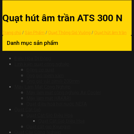
Quạt hút âm trần ATS 300 N
Trang chủ
/
Sản Phẩm
/
Quạt Thông Gió Vuông
/
Quạt hút âm trần
Danh mục sản phẩm
Điều Hòa Di Động
Linh kiện quạt công nghiệp
Động cơ quạt
Ống gió mềm xám
Ống gió vải simili 200mm
Máy Làm Mát Công Nghiệp
Máy làm mát công nghiệp Air Cooler
Máy làm mát HAKARI
Quạt điều hoà hơi nước NEFA
Quạt Cắt Gió
Quạt Cắt Gió Điều Hoà
Quạt Cắt Gió Điều Hoà
Quạt cắt gió Kyungjin
Quạt Cây Công Nghiệp