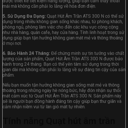
được thiết kế tiết kiệm năng lượng, giúp bạn cảm thấy thoải
mái mà không cần phải lo lắng về hóa đơn điện.
5. Sử Dụng Đa Dạng:
Quạt Hút Âm Trần ATS 300 N có thể sử
dụng trong nhiều không gian sống khác nhau, từ phòng khách,
phòng ngủ, phòng làm việc cho đến các khu vực công cộng
như nhà hàng, quán cafe, hay cửa hàng. Tính linh hoạt trong sử
dụng giúp bạn tận hưởng không gian mát mẻ và thông thoáng
ở mọi nơi.
6. Bảo Hành 24 Tháng:
Để chứng minh sự tin tưởng vào chất
lượng của sản phẩm, Quạt Hút Âm Trần ATS 300 N được bảo
hành trong 24 tháng. Bạn có thể yên tâm sử dụng trong thời
gian dài mà không cần phải lo lắng về sự đáng tin cậy của sản
phẩm.
Nếu bạn muốn tận hưởng không gian sống mát mẻ và thông
thoáng trong những ngày hè nóng bức, hãy đón nhận sự thổi
mát cảm xúc từ Quạt Hút Âm Trần ATS 300 N. Sản phẩm này
sẽ là người bạn đồng hành đáng tin cậy giúp bạn thư giãn và
cảm nhận niềm vui từ làn gió mát tự nhiên.
Tính năng Quạt hút âm trần