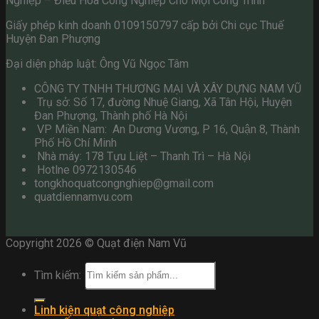
Nghiệp – Điều Hoà Công Nghiệp Cho Mọi Công Trình
Giấy phép kinh doanh 0109150797 cấp bởi Chi cục Thuế
Huyện Đan Phượng
Đại diện pháp luật: Ông Vũ Ngọc Tâm
CÔNG TY TNHH THƯƠNG MẠI VÀ XÂY DỰNG NAM VŨ
Trụ sở: Số 17, đường Nhuệ Giang, Xã Tân Hội, Huyện
Đan Phượng, Thành phố Hà Nội
VP Miền Nam: An Dương Vương, P 16, Quận 8, Thành
Phố Hồ Chí Minh
Nhà máy: 178 Tựu Liệt – Thanh Trì – Hà Nội
Hotlne 0972130546
tongkhoquatcongnghiep@gmail.com
quatdiennamvu.com
Copyright 2026 © Quạt điện Nam Vũ
Tìm kiếm:
Linh kiện quạt công nghiệp