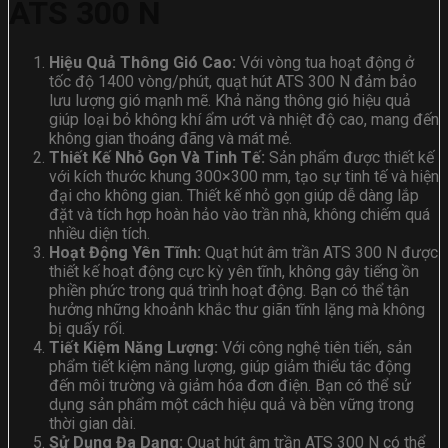
ATS 300 N
Hiệu Quả Thông Gió Cao:
Với vòng tua hoạt động ở
tốc độ 1400 vòng/phút, quạt hút ATS 300 N đảm bảo
lưu lượng gió mạnh mẽ. Khả năng thông gió hiệu quả
giúp loại bỏ không khí ẩm ướt và nhiệt độ cao, mang đến
không gian thoáng đãng và mát mẻ.
Thiết Kế Nhỏ Gọn Và Tinh Tế:
Sản phẩm được thiết kế
với kích thước khung 300×300 mm, tạo sự tinh tế và hiện
đại cho không gian. Thiết kế nhỏ gọn giúp dễ dàng lắp
đặt và tích hợp hoàn hảo vào trần nhà, không chiếm quá
nhiều diện tích.
Hoạt Động Yên Tĩnh:
Quạt hút âm trần ATS 300 N được
thiết kế hoạt động cực kỳ yên tĩnh, không gây tiếng ồn
phiền phức trong quá trình hoạt động. Bạn có thể tận
hưởng những khoảnh khắc thư giãn tĩnh lặng mà không
bị quấy rối.
Tiết Kiệm Năng Lượng:
Với công nghệ tiên tiến, sản
phẩm tiết kiệm năng lượng, giúp giảm thiểu tác động
đến môi trường và giảm hóa đơn điện. Bạn có thể sử
dụng sản phẩm một cách hiệu quả và bền vững trong
thời gian dài.
Sử Dụng Đa Dạng:
Quạt hút âm trần ATS 300 N có thể