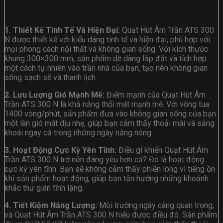
1. Thiết Kế Tinh Tế Và Hiện Đại:
Quạt Hút Âm Trần ATS 300
N được thiết kế với kiểu dáng tinh tế và hiện đại, phù hợp với
mọi phong cách nội thất và không gian sống. Với kích thước
khung 300×300 mm, sản phẩm dễ dàng lắp đặt và tích hợp
một cách tự nhiên vào trần nhà của bạn, tạo nên không gian
sống sạch sẽ và thanh lịch.
2. Lưu Lượng Gió Mạnh Mẽ:
Điểm mạnh của Quạt Hút Âm
Trần ATS 300 N là khả năng thổi mát mạnh mẽ. Với vòng tua
1400 vòng/phút, sản phẩm đưa vào không gian sống của bạn
một làn gió mát dịu nhẹ, giúp bạn cảm thấy thoải mái và sảng
khoái ngay cả trong những ngày nắng nóng.
3. Hoạt Động Cực Kỳ Yên Tĩnh:
Điều gì khiến Quạt Hút Âm
Trần ATS 300 N trở nên đáng yêu hơn cả? Đó là hoạt động
cực kỳ yên tĩnh. Bạn sẽ không cảm thấy phiền lòng vì tiếng ồn
khi sản phẩm hoạt động, giúp bạn tận hưởng những khoảnh
khắc thư giãn tĩnh lặng.
4. Tiết Kiệm Năng Lượng:
Môi trường ngày càng quan trọng,
và Quạt Hút Âm Trần ATS 300 N hiểu được điều đó. Sản phẩm