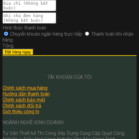
Hình thức thanh toán
Chuyển khoản ngân hàng trực tiếp
Thanh toán khi nhận
hàng
Tổng:
Đặt hàng ngay
TÀI KHOẢN CỦA TÔI
Chính sách mua hàng
Hướng dẫn thanh toán
Chính sách bảo mật
Chính sách đổi trả
Giới thiệu công ty
NGÀNH NGHỀ KINH DOANH
Tư Vấn Thiết kế Thi Công Xây Dựng Cung Cấp Quạt Công