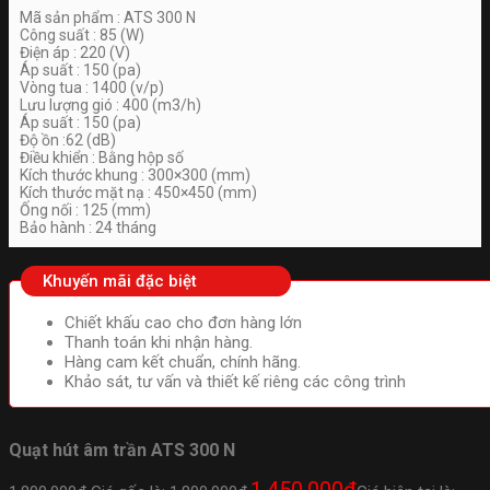
Mã sản phẩm : ATS 300 N
Công suất : 85 (W)
Điện áp : 220 (V)
Áp suất : 150 (pa)
Vòng tua : 1400 (v/p)
Lưu lượng gió : 400 (m3/h)
Áp suất : 150 (pa)
Độ ồn :62 (dB)
Điều khiển : Bằng hộp số
Kích thước khung : 300×300 (mm)
Kích thước mặt nạ : 450×450 (mm)
Ống nối : 125 (mm)
Bảo hành : 24 tháng
Khuyến mãi đặc biệt
Chiết khấu cao cho đơn hàng lớn
Thanh toán khi nhận hàng.
Hàng cam kết chuẩn, chính hãng.
Khảo sát, tư vấn và thiết kế riêng các công trình
Quạt hút âm trần ATS 300 N
1.450.000
₫