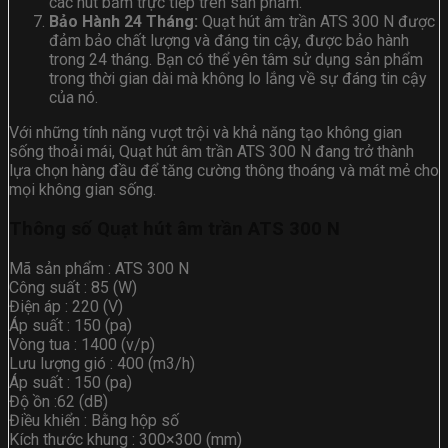
các nút bấm trực tiếp trên sản phẩm.
Bảo Hành 24 Tháng:
Quạt hút âm trần ATS 300 N được
đảm bảo chất lượng và đáng tin cậy, được bảo hành
trong 24 tháng. Bạn có thể yên tâm sử dụng sản phẩm
trong thời gian dài mà không lo lắng về sự đáng tin cậy
của nó.
Với những tính năng vượt trội và khả năng tạo không gian
sống thoải mái, Quạt hút âm trần ATS 300 N đang trở thành
lựa chọn hàng đầu để tăng cường thông thoáng và mát mẻ cho
mọi không gian sống.
Thông số Quạt hút âm trần ATS 300 N
Mã sản phẩm : ATS 300 N
Công suất : 85 (W)
Điện áp : 220 (V)
Áp suất : 150 (pa)
Vòng tua : 1400 (v/p)
Lưu lượng gió : 400 (m3/h)
Áp suất : 150 (pa)
Độ ồn :62 (dB)
Điều khiển : Bằng hộp số
Kích thước khung : 300×300 (mm)