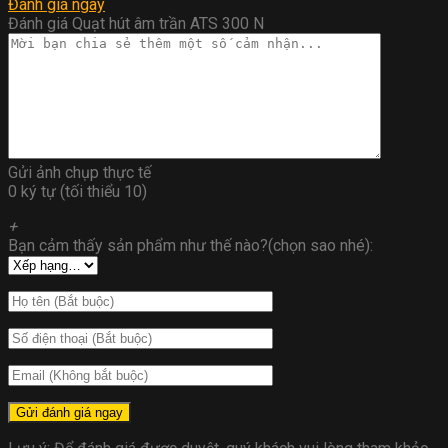
Đánh giá ngay
Đánh giá Quạt hút âm trần ATS 300 N
Gửi ảnh chụp thực tế
0 ký tự (tối thiểu 10)
+
Bạn cảm thấy sản phẩm như thế nào?(chọn sao nhé):