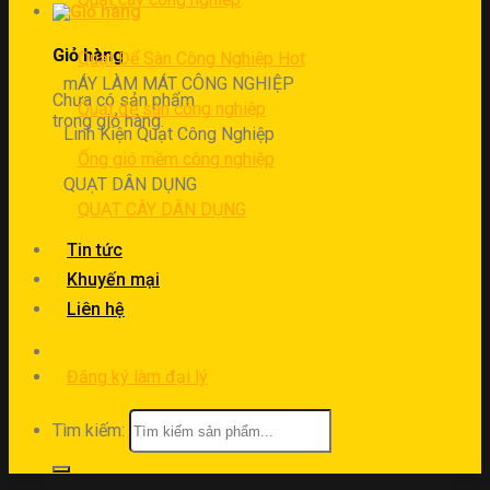
Giỏ hàng
Quạt Để Sàn Công Nghiệp
mÁY LÀM MÁT CÔNG NGHIỆP
Chưa có sản phẩm
Quạt để sàn công nghiệp
trong giỏ hàng.
Linh Kiện Quạt Công Nghiệp
Ống gió mềm công nghiệp
QUẠT DÂN DỤNG
QUẠT CÂY DÂN DỤNG
Tin tức
Khuyến mại
Liên hệ
Đăng ký làm đại lý
Tìm kiếm: