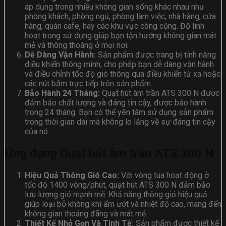
áp dụng trong nhiều không gian sống khác nhau như
phòng khách, phòng ngủ, phòng làm việc, nhà hàng, cửa
hàng, quán cafe, hay các khu vực công cộng. Độ linh
hoạt trong sử dụng giúp bạn tận hưởng không gian mát
mẻ và thông thoáng ở mọi nơi.
Dễ Dàng Vận Hành:
Sản phẩm được trang bị tính năng
điều khiển thông minh, cho phép bạn dễ dàng vận hành
và điều chỉnh tốc độ gió thông qua điều khiển từ xa hoặc
các nút bấm trực tiếp trên sản phẩm.
Bảo Hành 24 Tháng:
Quạt hút âm trần ATS 300 N được
đảm bảo chất lượng và đáng tin cậy, được bảo hành
trong 24 tháng. Bạn có thể yên tâm sử dụng sản phẩm
trong thời gian dài mà không lo lắng về sự đáng tin cậy
của nó.
Ứng dụng Quạt hút âm trần ATS 300 N
Hiệu Quả Thông Gió Cao:
Với vòng tua hoạt động ở
tốc độ 1400 vòng/phút, quạt hút ATS 300 N đảm bảo
lưu lượng gió mạnh mẽ. Khả năng thông gió hiệu quả
giúp loại bỏ không khí ẩm ướt và nhiệt độ cao, mang đến
không gian thoáng đãng và mát mẻ.
Thiết Kế Nhỏ Gọn Và Tinh Tế:
Sản phẩm được thiết kế