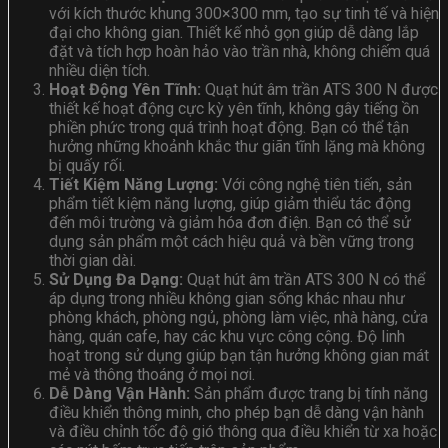
với kích thước khung 300×300 mm, tạo sự tinh tế và hiện
đại cho không gian. Thiết kế nhỏ gọn giúp dễ dàng lắp
đặt và tích hợp hoàn hảo vào trần nhà, không chiếm quá
nhiều diện tích.
Hoạt Động Yên Tĩnh:
Quạt hút âm trần ATS 300 N được
thiết kế hoạt động cực kỳ yên tĩnh, không gây tiếng ồn
phiền phức trong quá trình hoạt động. Bạn có thể tận
hưởng những khoảnh khắc thư giãn tĩnh lặng mà không
bị quấy rối.
Tiết Kiệm Năng Lượng:
Với công nghệ tiên tiến, sản
phẩm tiết kiệm năng lượng, giúp giảm thiểu tác động
đến môi trường và giảm hóa đơn điện. Bạn có thể sử
dụng sản phẩm một cách hiệu quả và bền vững trong
thời gian dài.
Sử Dụng Đa Dạng:
Quạt hút âm trần ATS 300 N có thể
áp dụng trong nhiều không gian sống khác nhau như
phòng khách, phòng ngủ, phòng làm việc, nhà hàng, cửa
hàng, quán cafe, hay các khu vực công cộng. Độ linh
hoạt trong sử dụng giúp bạn tận hưởng không gian mát
mẻ và thông thoáng ở mọi nơi.
Dễ Dàng Vận Hành:
Sản phẩm được trang bị tính năng
điều khiển thông minh, cho phép bạn dễ dàng vận hành
và điều chỉnh tốc độ gió thông qua điều khiển từ xa hoặc