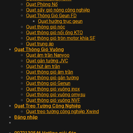
Quạt Phòng Nổ
Quạt sấy gió nóng công nghiệp
Quạt Thông Gió Geun FD
Quạt hướng trục geun
Quạt thông gió nóc
Quạt thông gió nối ống KTO
Quạt thông gió tròn motor khía SF
Quạt trung áp
Quạt Thông Gió Vuông
Quạt âm trần Nanyoo
Quạt gắn tường JVC
Quạt hút âm trần
Quạt thông gió âm trần
Quạt thông gió gắn tường
Quạt thông gió Genun
Quạt thông gió vuông inox
Quạt thông gió vuông omysu
Quạt thông gió vuông NVF
Quạt Treo Tường Công Nghiệp
Quạt treo tường công nghiệp Xwind
Đăng nhập