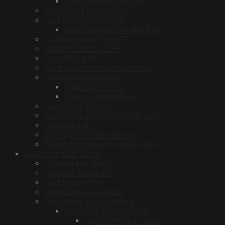
Quạt thông gió gắn trần
Quạt Hút Di Động SH2T
Quạt hút gió nối ống HF
Quạt thông gió nối ống KTO
Quạt hút gió nối ống NF
Quạt hút xách tay SHT
Quạt Phòng Nổ
Quạt sấy gió nóng công nghiệp
Quạt thông gió Nanyo
Quạt cấp khí tươi
Quạt nối ống Nanyoo
Quạt thông gió nóc
Quạt thông gió tròn motor khía SF
Quạt trung áp
Thông gió âm trần nối ống
Thông gió hướng trục công ngiệp
Quạt Thông Gió Vuông
Quạt âm trần Nanyoo
Quạt gắn tường JVC
Quạt hút âm trần
Quạt thông gió âm trần
Quạt thông gió gắn tường
Quạt Thông Gió Geun FD
Quạt hướng trục geun