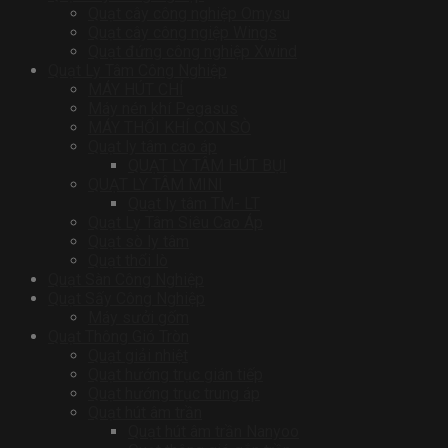
Quạt cây công nghiệp Omysu
Quạt cây công ngiệp Wings
Quạt đứng công nghiệp Xwind
Quạt Ly Tâm Công Nghiệp
MÁY HÚT CHỈ
Máy nén khí Pegasus
MÁY THỔI KHÍ CON SÒ
Quạt ly tâm cao áp
QUẠT LY TÂM HÚT BỤI
QUẠT LY TÂM MINI
Quạt ly tâm TM- LT
Quạt Ly Tâm Siêu Cao Áp
Quạt sò ly tâm
Quạt thổi lò
Quạt Sàn Công Nghiệp
Quạt Sấy Công Nghiệp
Máy sưởi gốm
Quạt Thông Gió Tròn
Quạt giải nhiệt
Quạt hướng trục gián tiếp
Quạt hướng trục trung áp
Quạt hút âm trần
Quạt hút âm trần Nanyoo