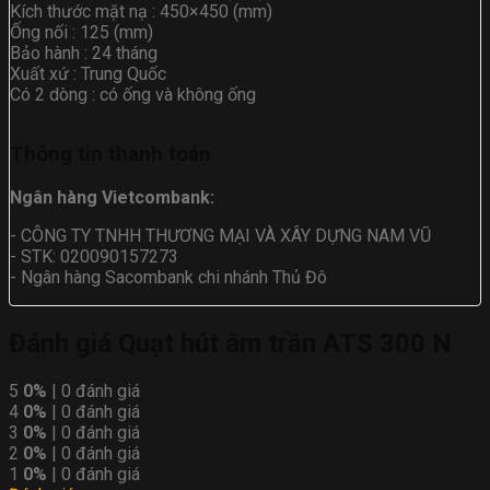
Kích thước mặt nạ : 450×450 (mm)
Ống nối : 125 (mm)
Bảo hành : 24 tháng
Xuất xứ : Trung Quốc
Có 2 dòng : có ống và không ống
Thông tin thanh toán
Ngân hàng Vietcombank:
- CÔNG TY TNHH THƯƠNG MẠI VÀ XÂY DỰNG NAM VŨ
- STK: 020090157273
- Ngân hàng Sacombank chi nhánh Thủ Đô
Đánh giá Quạt hút âm trần ATS 300 N
5
0%
| 0 đánh giá
4
0%
| 0 đánh giá
3
0%
| 0 đánh giá
2
0%
| 0 đánh giá
1
0%
| 0 đánh giá