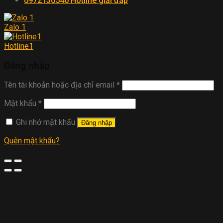
0972130546
Hotline giải đáp
Zalo 1
Hotline1
Đăng nhập
Tên tài khoản hoặc địa chỉ email
*
Mật khẩu
*
Ghi nhớ mật khẩu
Đăng nhập
Quên mật khẩu?