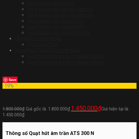
Quạt thông gió Genun
Quạt thông gió nanyoo cabinet
Quạt thông gió nối ống Nanyoo
Quạt thông gió vuông inox
Quạt thông gió vuông NVF
Quạt thông gió vuông omysu
Quạt trần công nghiệp
Quạt Đèn Trần
Quạt Treo Tường Công Nghiệp
Quạt treo tường công nghiệp Wings
Quạt treo tường công nghiệp Xwind
Save
-19%
1.450.000
₫
1.800.000
₫
Giá gốc là: 1.800.000₫.
Giá hiện tại là:
1.450.000₫.
Thông số Quạt hút âm trần ATS 300 N