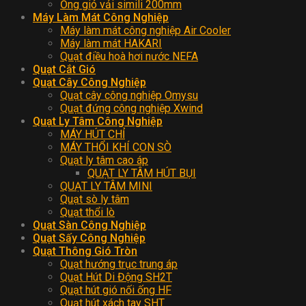
Ống gió vải simili 200mm
Máy Làm Mát Công Nghiệp
Máy làm mát công nghiệp Air Cooler
Máy làm mát HAKARI
Quạt điều hoà hơi nước NEFA
Quạt Cắt Gió
Quạt Cây Công Nghiệp
Quạt cây công nghiệp Omysu
Quạt đứng công nghiệp Xwind
Quạt Ly Tâm Công Nghiệp
MÁY HÚT CHỈ
MÁY THỔI KHÍ CON SÒ
Quạt ly tâm cao áp
QUẠT LY TÂM HÚT BỤI
QUẠT LY TÂM MINI
Quạt sò ly tâm
Quạt thổi lò
Quạt Sàn Công Nghiệp
Quạt Sấy Công Nghiệp
Quạt Thông Gió Tròn
Quạt hướng trục trung áp
Quạt Hút Di Động SH2T
Quạt hút gió nối ống HF
Quạt hút xách tay SHT