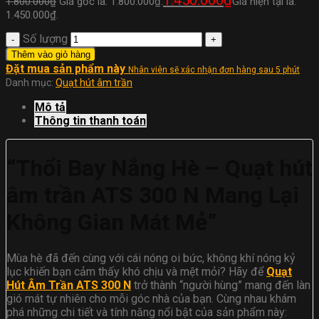
1.800.000
₫
Giá gốc là: 1.800.000₫.
Giá hiện tại là:
1.450.000₫.
Số lượng
Thêm vào giỏ hàng
Đặt mua sản phẩm này
Nhân viên sẽ xác nhận đơn hàng sau 5 phút
Danh mục:
Quạt hút âm trần
Mô tả
Thông tin thanh toán
“Thổi Bay Nắng Hè – Quạt hút
âm trần ATS 300 N Mang Lại
Không Gian Mát Mẻ”
Mùa hè đã đến cùng với cái nóng oi bức, không khí nóng kỷ
lục khiến bạn cảm thấy khó chịu và mệt mỏi? Hãy để
Quạt
Hút Âm Trần ATS 300 N
trở thành “người hùng” mang đến làn
gió mát tự nhiên cho mỗi góc nhà của bạn. Cùng nhau khám
phá những chi tiết và tính năng nổi bật của sản phẩm này: