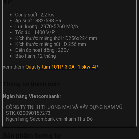
4P
Công suất : 2,2 kw
Ap suất : 882-588 Pa
Lưu lượng : 2970-5760 M3/h
Tốc độ : 1400 V/P
Kích thước miệng thổi : D256x224 mm
Kích thước miệng hút : D 256 mm
Điện áp hoạt động : 220v
Bảo hành :12 tháng
xem thêm
Quạt ly tâm 101P-3.0A -1.5kw-4P
Thông tin thanh toán
Ngân hàng Vietcombank:
- CÔNG TY TNHH THƯƠNG MẠI VÀ XÂY DỰNG NAM VŨ
- STK: 020090157273
- Ngân hàng Sacombank chi nhánh Thủ Đô
Sản phẩm tương tự