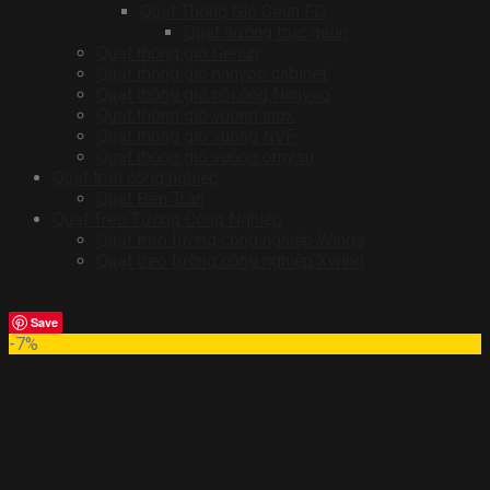
Quạt Thông Gió Geun FD
Quạt hướng trục geun
Quạt thông gió Genun
Quạt thông gió nanyoo cabinet
Quạt thông gió nối ống Nanyoo
Quạt thông gió vuông inox
Quạt thông gió vuông NVF
Quạt thông gió vuông omysu
Quạt trần công nghiệp
Quạt Đèn Trần
Quạt Treo Tường Công Nghiệp
Quạt treo tường công nghiệp Wings
Quạt treo tường công nghiệp Xwind
Save
-7%