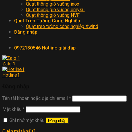
Quạt thông gió vuông inox
Quạt thông gió vuông omysu
Quạt thông gió vuông NVF
Quạt Treo Tường Công Nghiệp
Quạt treo tường công nghiệp Xwind
Đăng nhập
0972130546
Hotline giải đáp
Zalo 1
Hotline1
Đăng nhập
Tên tài khoản hoặc địa chỉ email
*
Mật khẩu
*
Ghi nhớ mật khẩu
Đăng nhập
Quên mật khẩu?