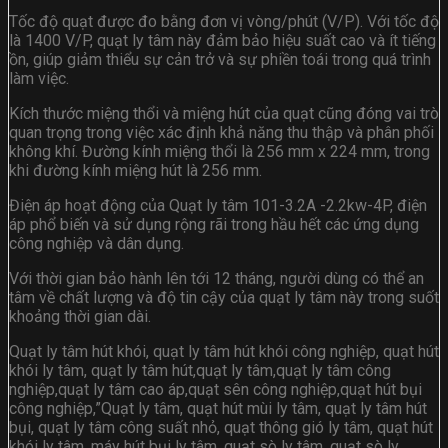
Tốc độ quạt được đo bằng đơn vị vòng/phút (V/P). Với tốc độ
là 1400 V/P, quạt ly tâm này đảm bảo hiệu suất cao và ít tiếng
ồn, giúp giảm thiểu sự cản trở và sự phiền toái trong quá trình
làm việc.
Kích thước miệng thổi và miệng hút của quạt cũng đóng vai trò
quan trọng trong việc xác định khả năng thu thập và phân phối
không khí. Đường kính miệng thổi là 256 mm x 224 mm, trong
khi đường kính miệng hút là 256 mm.
Điện áp hoạt động của Quạt ly tâm 101-3.2A -2.2kw-4P, điện
áp phổ biến và sử dụng rộng rãi trong hầu hết các ứng dụng
công nghiệp và dân dụng.
Với thời gian bảo hành lên tới 12 tháng, người dùng có thể an
tâm về chất lượng và độ tin cậy của quạt ly tâm này trong suốt
khoảng thời gian dài.
Quạt ly tâm hút khói, quạt ly tâm hút khói công nghiệp, quạt hút
khói ly tâm, quạt ly tâm hút,quạt ly tâm,quạt ly tâm công
nghiệp,quạt ly tâm cao áp,quạt sên công nghiệp,quạt hút bụi
công nghiệp,”Quạt ly tâm, quạt hút mùi ly tâm, quạt ly tâm hút
bụi, quạt ly tâm công suất nhỏ, quạt thông gió ly tâm, quạt hút
khói ly tâm, máy hút bụi ly tâm, quạt sò ly tâm, quạt sò ly