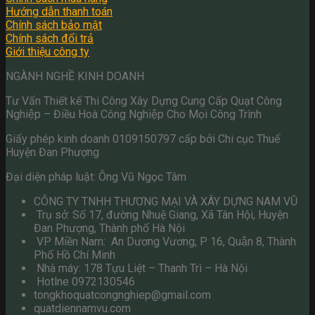
Hướng dẫn thanh toán
Chính sách bảo mật
Chính sách đổi trả
Giới thiệu công ty
NGÀNH NGHỀ KINH DOANH
Tư Vấn Thiết kế Thi Công Xây Dựng Cung Cấp Quạt Công
Nghiệp – Điều Hoà Công Nghiệp Cho Mọi Công Trình
Giấy phép kinh doanh 0109150797 cấp bởi Chi cục Thuế
Huyện Đan Phượng
Đại diện pháp luật: Ông Vũ Ngọc Tâm
CÔNG TY TNHH THƯƠNG MẠI VÀ XÂY DỰNG NAM VŨ
Trụ sở: Số 17, đường Nhuệ Giang, Xã Tân Hội, Huyện
Đan Phượng, Thành phố Hà Nội
VP Miền Nam: An Dương Vương, P 16, Quận 8, Thành
Phố Hồ Chí Minh
Nhà máy: 178 Tựu Liệt – Thanh Trì – Hà Nội
Hotlne 0972130546
tongkhoquatcongnghiep@gmail.com
quatdiennamvu.com