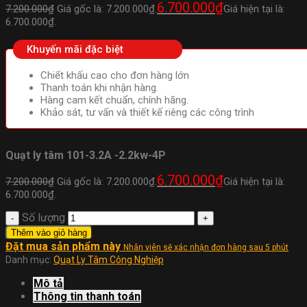
6.700.000
₫
7.200.000
₫
Giá gốc là: 7.200.000₫.
Giá hiện tại là:
6.700.000₫.
Khuyến mãi đặc biệt
Chiết khấu cao cho đơn hàng lớn
Thanh toán khi nhận hàng.
Hàng cam kết chuẩn, chính hãng.
Khảo sát, tư vấn và thiết kế riêng các công trình
Quạt ly tâm 101-3.2A -2.2kw-4P
6.700.000
₫
7.200.000
₫
Giá gốc là: 7.200.000₫.
Giá hiện tại là:
6.700.000₫.
Số lượng
Thêm vào giỏ hàng
Đặt mua sản phẩm này
Nhân viên sẽ xác nhận đơn hàng sau 5 phút
Danh mục:
Quạt Ly Tâm Công Nghiệp
Mô tả
Thông tin thanh toán