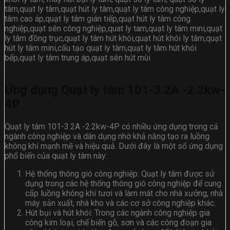
tâm,quạt ly tâm,quạt hút ly tâm,quạt ly tâm công nghiệp,quạt ly
tâm cao áp,quạt ly tâm gián tiếp,quạt hút ly tâm công
nghiệp,quạt sên công nghiệp,quat ly tam,quạt ly tâm mini,quạt
ly tâm đồng trục,quạt ly tâm hút khói,quạt hút khói ly tâm,quạt
hút ly tâm mini,cấu tạo quạt ly tâm,quạt ly tâm hút khói
bếp,quạt ly tâm trung áp,quạt sên hút mùi
.
Ứng dụng Quạt ly tâm 101-3.2A -2.2kw-
4P
Quạt ly tâm 101-3.2A -2.2kw-4P có nhiều ứng dụng trong cả
ngành công nghiệp và dân dụng nhờ khả năng tạo ra luồng
không khí mạnh mẽ và hiệu quả. Dưới đây là một số ứng dụng
phổ biến của quạt ly tâm này:
Hệ thống thông gió công nghiệp: Quạt ly tâm được sử
dụng trong các hệ thống thông gió công nghiệp để cung
cấp luồng không khí tươi và làm mát cho nhà xưởng, nhà
máy sản xuất, nhà kho và các cơ sở công nghiệp khác.
Hút bụi và hút khói: Trong các ngành công nghiệp gia
công kim loại, chế biến gỗ, sơn và các công đoạn gia