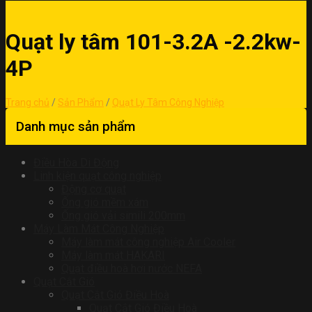
Quạt ly tâm 101-3.2A -2.2kw-
4P
Trang chủ
/
Sản Phẩm
/
Quạt Ly Tâm Công Nghiệp
Danh mục sản phẩm
Điều Hòa Di Động
Linh kiện quạt công nghiệp
Động cơ quạt
Ống gió mềm xám
Ống gió vải simili 200mm
Máy Làm Mát Công Nghiệp
Máy làm mát công nghiệp Air Cooler
Máy làm mát HAKARI
Quạt điều hoà hơi nước NEFA
Quạt Cắt Gió
Quạt Cắt Gió Điều Hoà
Quạt Cắt Gió Điều Hoà