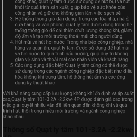
công khác, quạt ly tâm được sử dụng để hút bụi và hút
khói từ quá trình sản xuất, giúp bảo vệ sức khỏe của
công nhân và giữ cho không gian làm việc sạch sẽ.
Hệ thống thông gió dân dụng: Trong các tòa nhà, nhà ở,
cửa hàng và văn phòng, quạt ly tâm được dùng trong hệ
thống thông gió để cải thiện chất lượng không khí, giảm
độ ẩm và tạo môi trường thoải mái cho người dùng.
Hút mùi và hút hơi nước: Trong nhà bếp công nghiệp, nhà
hàng và quán ăn, quạt ly tâm được sử dụng để hút mùi
và hơi nước từ quá trình nấu nướng, giúp duy trì không
gian vệ sinh và thoải mái cho nhân viên và khách hàng.
Các ứng dụng đặc biệt: Quạt ly tâm cũng có thể được
sử dụng trong các ngành công nghiệp đặc biệt như điều
hòa không khí trung tâm, hệ thống hút ẩm và các ứng
dụng kỹ thuật khác.
Với khả năng cung cấp lưu lượng không khí ổn định và áp suất
cao,Quạt ly tâm 101-3.2A -2.2kw-4P được đánh giá cao trong
việc giải quyết nhiều vấn đề liên quan đến không khí và quá
trình hút, thổi trong nhiều môi trường và ngành công nghiệp
khác nhau.
Thông số Quạt ly tâm 101-3.2A -2.2kw-