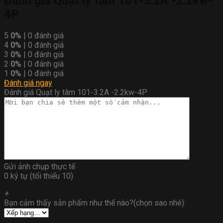
Đánh giá Quạt ly tâm 101-3.2A -2.2kw-
4P
5
0%
| 0 đánh giá
4
0%
| 0 đánh giá
3
0%
| 0 đánh giá
2
0%
| 0 đánh giá
1
0%
| 0 đánh giá
Đánh giá ngay
Đánh giá Quạt ly tâm 101-3.2A -2.2kw-4P
Gửi ảnh chụp thực tế
0 ký tự (tối thiểu 10)
+
Bạn cảm thấy sản phẩm như thế nào?(chọn sao nhé):