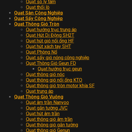
Quạt sò ly tâm
Quạt thổi lò
Quạt Sàn Công Nghiệp
Quạt Sấy Công Nghiệp
Quạt Thông Gió Tròn
Quạt hướng trục trung áp
Quạt Hút Di Động SH2T
Quạt hút gió nối ống HF
Quạt hút xách tay SHT
Quạt Phòng Nổ
Quạt sấy gió nóng công nghiệp
Quạt Thông Gió Geun FD
Quạt hướng trục geun
Quạt thông gió nóc
Quạt thông gió nối ống KTO
Quạt thông gió tròn motor khía SF
Quạt trung áp
Quạt Thông Gió Vuông
Quạt âm trần Nanyoo
Quạt gắn tường JVC
Quạt hút âm trần
Quạt thông gió âm trần
Quạt thông gió gắn tường
Quạt thông gió Genun