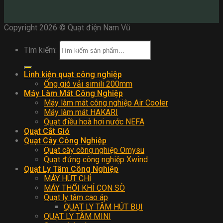
Copyright 2026 © Quạt điện Nam Vũ
Tìm kiếm:
Linh kiện quạt công nghiệp
Ống gió vải simili 200mm
Máy Làm Mát Công Nghiệp
Máy làm mát công nghiệp Air Cooler
Máy làm mát HAKARI
Quạt điều hoà hơi nước NEFA
Quạt Cắt Gió
Quạt Cây Công Nghiệp
Quạt cây công nghiệp Omysu
Quạt đứng công nghiệp Xwind
Quạt Ly Tâm Công Nghiệp
MÁY HÚT CHỈ
MÁY THỔI KHÍ CON SÒ
Quạt ly tâm cao áp
QUẠT LY TÂM HÚT BỤI
QUẠT LY TÂM MINI