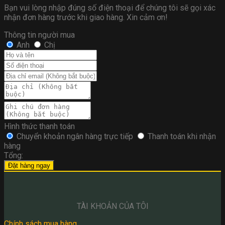
Bạn vui lòng nhập đúng số điện thoại để chúng tôi sẽ gọi xác
nhận đơn hàng trước khi giao hàng. Xin cảm ơn!
Thông tin người mua
Anh
Chị
Hình thức thanh toán
Chuyển khoản ngân hàng trực tiếp
Thanh toán khi nhận
hàng
Tổng:
Đặt hàng ngay
TÀI KHOẢN CỦA TÔI
Chính sách mua hàng