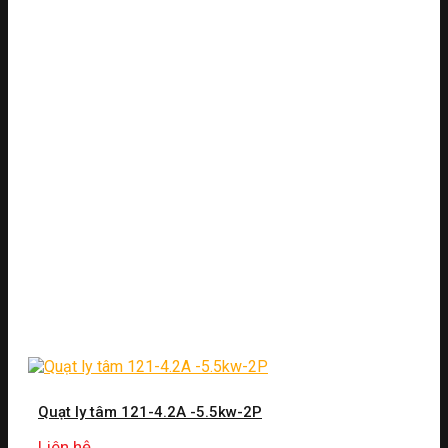
Quạt ly tâm 121-4.2A -5.5kw-2P
Liên hệ