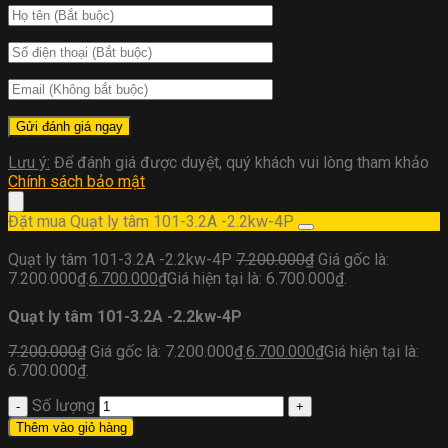
Lưu ý:
Để đánh giá được duyệt, quý khách vui lòng tham khảo
Chính sách bảo mật
Đặt mua Quạt ly tâm 101-3.2A -2.2kw-4P
Quạt ly tâm 101-3.2A -2.2kw-4P
7.200.000
₫
Giá gốc là:
7.200.000₫.
6.700.000
₫
Giá hiện tại là: 6.700.000₫.
Quạt ly tâm 101-3.2A -2.2kw-4P
7.200.000
₫
Giá gốc là: 7.200.000₫.
6.700.000
₫
Giá hiện tại là:
6.700.000₫.
Số lượng
Thêm vào giỏ hàng