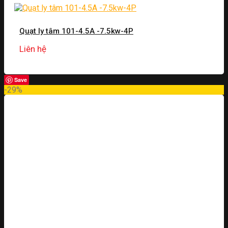
Quạt ly tâm 101-4.5A -7.5kw-4P
Liên hệ
Save
-29%