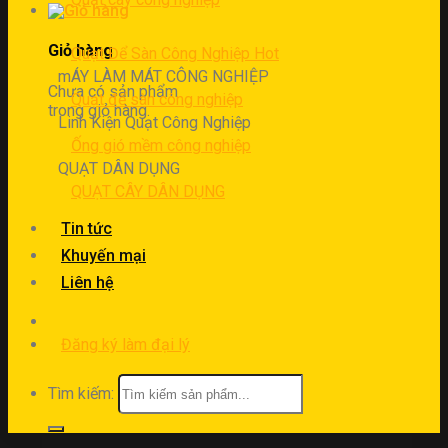
Giỏ hàng
Quạt Để Sàn Công Nghiệp
mÁY LÀM MÁT CÔNG NGHIỆP
Chưa có sản phẩm
Quạt để sàn công nghiệp
trong giỏ hàng.
Linh Kiện Quạt Công Nghiệp
Ống gió mềm công nghiệp
QUẠT DÂN DỤNG
QUẠT CÂY DÂN DỤNG
Tin tức
Khuyến mại
Liên hệ
Đăng ký làm đại lý
Tìm kiếm: