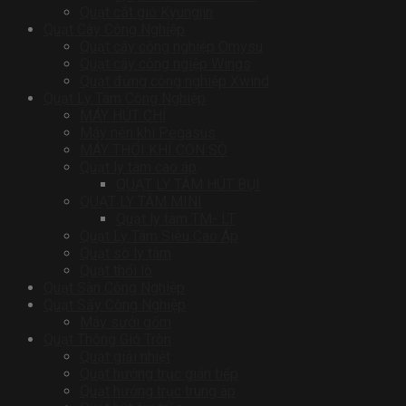
Quạt cắt gió Kyungjin
Quạt Cây Công Nghiệp
Quạt cây công nghiệp Omysu
Quạt cây công ngiệp Wings
Quạt đứng công nghiệp Xwind
Quạt Ly Tâm Công Nghiệp
MÁY HÚT CHỈ
Máy nén khí Pegasus
MÁY THỔI KHÍ CON SÒ
Quạt ly tâm cao áp
QUẠT LY TÂM HÚT BỤI
QUẠT LY TÂM MINI
Quạt ly tâm TM- LT
Quạt Ly Tâm Siêu Cao Áp
Quạt sò ly tâm
Quạt thổi lò
Quạt Sàn Công Nghiệp
Quạt Sấy Công Nghiệp
Máy sưởi gốm
Quạt Thông Gió Tròn
Quạt giải nhiệt
Quạt hướng trục gián tiếp
Quạt hướng trục trung áp