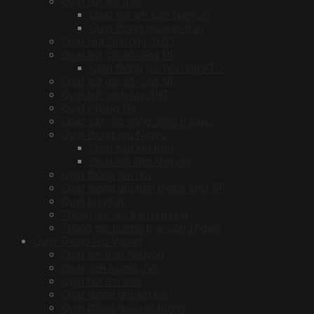
Quạt hút âm trần
Quạt hút âm trần Nanyoo
Quạt thông gió gắn trần
Quạt Hút Di Động SH2T
Quạt hút gió nối ống HF
Quạt thông gió nối ống KTO
Quạt hút gió nối ống NF
Quạt hút xách tay SHT
Quạt Phòng Nổ
Quạt sấy gió nóng công nghiệp
Quạt thông gió Nanyo
Quạt cấp khí tươi
Quạt nối ống Nanyoo
Quạt thông gió nóc
Quạt thông gió tròn motor khía SF
Quạt trung áp
Thông gió âm trần nối ống
Thông gió hướng trục công ngiệp
Quạt Thông Gió Vuông
Quạt âm trần Nanyoo
Quạt gắn tường JVC
Quạt hút âm trần
Quạt thông gió âm trần
Quạt thông gió gắn tường