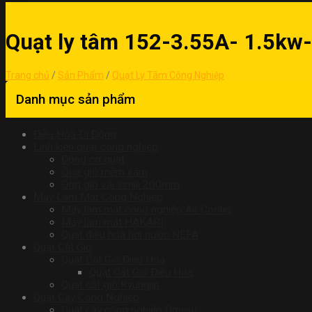
Quạt ly tâm 152-3.55A- 1.5kw
Trang chủ
/
Sản Phẩm
/
Quạt Ly Tâm Công Nghiệp
Danh mục sản phẩm
Điều Hòa Di Động
Linh kiện quạt công nghiệp
Động cơ quạt
Ống gió mềm xám
Ống gió vải simili 200mm
Máy Làm Mát Công Nghiệp
Máy làm mát công nghiệp Air Cooler
Máy làm mát HAKARI
Quạt điều hoà hơi nước NEFA
Quạt Cắt Gió
Quạt Cắt Gió Điều Hoà
Quạt Cắt Gió Điều Hoà
Quạt cắt gió Kyungjin
Quạt Cây Công Nghiệp
Quạt cây công nghiệp Omysu