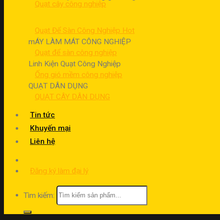
Quạt cây công nghiệp
Quạt Để Sàn Công Nghiệp
mÁY LÀM MÁT CÔNG NGHIỆP
Quạt để sàn công nghiệp
Linh Kiện Quạt Công Nghiệp
Ống gió mềm công nghiệp
QUẠT DÂN DỤNG
QUẠT CÂY DÂN DỤNG
Tin tức
Khuyến mại
Liên hệ
Đăng ký làm đại lý
Tìm kiếm: