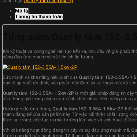
Danh mục:
Quạt Ly Tâm Công Nghiệp
Mô tả
Thông tin thanh toán
Tổng quan Quạt ly tâm 152-3.
Khi kỹ thuật và công nghệ liên tục tiến xa, nhu cầu về giải pháp
năng đáp ứng mạnh mẽ và tiện ích ấn tượng.
Sức mạnh và khả năng hiệu suất của
Quạt ly tâm 152-3.55A-1.
duy trì áp suất ổn định, sản phẩm này đem lại sự thoải mái và tiệ
Quạt ly tâm 152-3.55A-1.5kw-2P
là một giải pháp đáng tin cậy 
cầu thông gió trong nhiều ngữ cảnh khác nhau. Hiệu năng của quạ
Dưới góc độ ứng dụng,
Quạt ly tâm 152-3.55A-1.5kw-2P
thể hi
mạnh đáng kể của sản phẩm này. Từ việc cải thiện chất lượng khô
thực sự trong việc tạo ra môi trường làm việc và sinh hoạt tốt hơn
Với khả năng hoạt động đáng tin cậy và sự đáp ứng mạnh mẽ,
Qu
được cam kết bảo hành trong 12 tháng, đảm bảo sự an tâm và hài