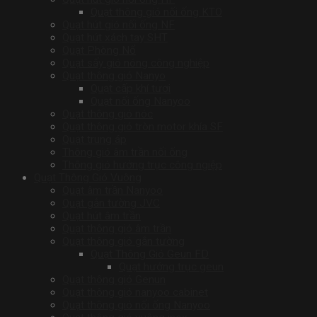
Quạt thông gió nối ống KTO
Quạt hút gió nối ống NF
Quạt hút xách tay SHT
Quạt Phòng Nổ
Quạt sấy gió nóng công nghiệp
Quạt thông gió Nanyo
Quạt cấp khí tươi
Quạt nối ống Nanyoo
Quạt thông gió nóc
Quạt thông gió tròn motor khía SF
Quạt trung áp
Thông gió âm trần nối ống
Thông gió hướng trục công ngiệp
Quạt Thông Gió Vuông
Quạt âm trần Nanyoo
Quạt gắn tường JVC
Quạt hút âm trần
Quạt thông gió âm trần
Quạt thông gió gắn tường
Quạt Thông Gió Geun FD
Quạt hướng trục geun
Quạt thông gió Genun
Quạt thông gió nanyoo cabinet
Quạt thông gió nối ống Nanyoo