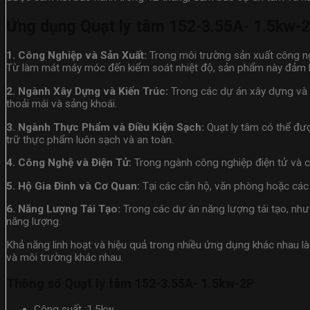
Ứng dụng Quạt ly tâm 152-3.55A- 1.5kw-
1. Công Nghiệp và Sản Xuất:
Trong môi trường sản xuất công ngh
Từ làm mát máy móc đến kiểm soát nhiệt độ, sản phẩm này đảm b
2. Ngành Xây Dựng và Kiến Trúc:
Trong các dự án xây dựng và k
thoải mái và sảng khoái.
3. Ngành Thực Phẩm và Điều Kiện Sạch:
Quạt ly tâm có thể đư
trữ thực phẩm luôn sạch và an toàn.
4. Công Nghệ và Điện Tử:
Trong ngành công nghiệp điện tử và cô
5. Hộ Gia Đình và Cơ Quan:
Tại các căn hộ, văn phòng hoặc các 
6. Năng Lượng Tái Tạo:
Trong các dự án năng lượng tái tạo, như 
năng lượng.
Khả năng linh hoạt và hiệu quả trong nhiều ứng dụng khác nhau 
và môi trường khác nhau.
Thông số Quạt ly tâm 152-3.55A- 1.5kw-2P
Công suất :1.5kw