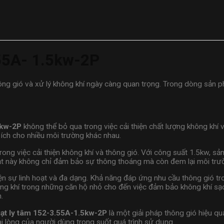
55A- 1.5kw-2P
 thông gió và xử lý không khí ngày càng quan trọng. Trong dòng sản 
5kw-2P
không thể bỏ qua trong việc cải thiện chất lượng không khí 
n ích cho nhiều môi trường khác nhau.
trong việc cải thiện không khí và thông gió. Với công suất 1.5kw,
t này không chỉ đảm bảo sự thông thoáng mà còn đem lại môi trườn
ện sự linh hoạt và đa dạng. Khả năng đáp ứng nhu cầu thông gió tr
ng khí trong những căn hộ nhỏ cho đến việc đảm bảo không khí sạc
.
ạt ly tâm 152-3.55A-1.5kw-2P
là một giải pháp thông gió hiệu q
 lòng của người dùng trong suốt quá trình sử dụng.