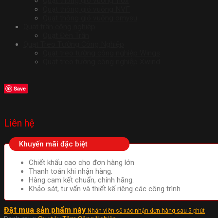
Quạt thông gió vuông inox
Quạt thông gió vuông NVF
Quạt thông gió vuông omysu
Quạt trần công nghiệp
Quạt Đèn Trần
Quạt Treo Tường Công Nghiệp
Quạt treo tường công nghiệp Wings
Quạt treo tường công nghiệp Xwind
Save
Liên hệ
Khuyến mãi đặc biệt
Chiết khấu cao cho đơn hàng lớn
Thanh toán khi nhận hàng.
Hàng cam kết chuẩn, chính hãng.
Khảo sát, tư vấn và thiết kế riêng các công trình
Đặt mua sản phẩm này
Nhân viên sẽ xác nhận đơn hàng sau 5 phút