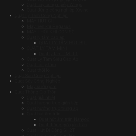
Quạt cây công ngiệp Wings
Quạt đứng công nghiệp Xwind
Quạt Ly Tâm Công Nghiệp
MÁY HÚT CHỈ
Máy nén khí Pegasus
MÁY THỔI KHÍ CON SÒ
Quạt ly tâm cao áp
QUẠT LY TÂM HÚT BỤI
QUẠT LY TÂM MINI
Quạt ly tâm TM- LT
Quạt Ly Tâm Siêu Cao Áp
Quạt sò ly tâm
Quạt thổi lò
Quạt Sàn Công Nghiệp
Quạt Sấy Công Nghiệp
Máy sưởi gốm
Quạt Thông Gió Tròn
Quạt giải nhiệt
Quạt hướng trục gián tiếp
Quạt hướng trục trung áp
Quạt hút âm trần
Quạt hút âm trần Nanyoo
Quạt thông gió gắn trần
Quạt Hút Di Động SH2T
Quạt hút gió nối ống HF