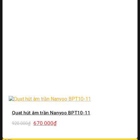
Quạt hút âm trần Nanyoo BPT10-11
Giá
Giá
670.000
₫
920.000
₫
gốc
hiện
là:
tại
920.000₫.
là: