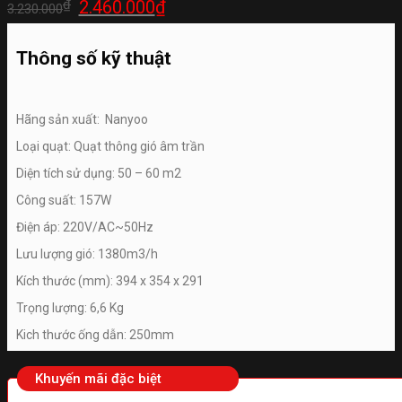
Giá
Giá
₫
2.460.000
₫
3.230.000
gốc
hiện
là:
tại
3.230.000₫.
là:
Thông số kỹ thuật
2.460.000₫.
Hãng sản xuất: Nanyoo
Loại quạt: Quạt thông gió âm trần
Diện tích sử dụng: 50 – 60 m2
Công suất: 157W
Điện áp: 220V/AC~50Hz
Lưu lượng gió: 1380m3/h
Kích thước (mm): 394 x 354 x 291
Trọng lượng: 6,6 Kg
Kich thước ống dẫn: 250mm
Khuyến mãi đặc biệt