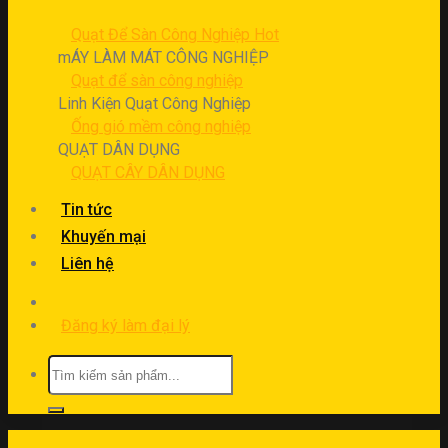
Quạt Để Sàn Công Nghiệp
mÁY LÀM MÁT CÔNG NGHIỆP
Quạt để sàn công nghiệp
Linh Kiện Quạt Công Nghiệp
Ống gió mềm công nghiệp
QUẠT DÂN DỤNG
QUẠT CÂY DÂN DỤNG
Tin tức
Khuyến mại
Liên hệ
Đăng ký làm đại lý
Tìm
kiếm: