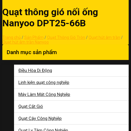
Quạt thông gió nối ống
Nanyoo DPT25-66B
Trang chủ
/
Sản Phẩm
/
Quạt Thông Gió Tròn
/
Quạt hút âm trần
/
Quạt hút âm trần Nanyoo
Danh mục sản phẩm
Điều Hòa Di Động
Linh kiện quạt công nghiệp
Máy Làm Mát Công Nghiệp
Quạt Cắt Gió
Quạt Cây Công Nghiệp
Quạt Ly Tâm Công Nghiệp