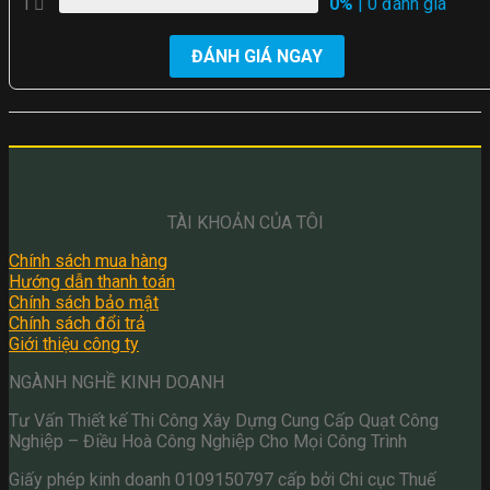
1
0%
| 0 đánh giá
ĐÁNH GIÁ NGAY
TÀI KHOẢN CỦA TÔI
Chính sách mua hàng
Hướng dẫn thanh toán
Chính sách bảo mật
Chính sách đổi trả
Giới thiệu công ty
NGÀNH NGHỀ KINH DOANH
Tư Vấn Thiết kế Thi Công Xây Dựng Cung Cấp Quạt Công
Nghiệp – Điều Hoà Công Nghiệp Cho Mọi Công Trình
Giấy phép kinh doanh 0109150797 cấp bởi Chi cục Thuế