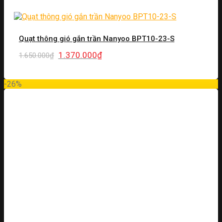
Quạt thông gió gắn trần Nanyoo BPT10-23-S
Giá
Giá
1.370.000
₫
1.650.000
₫
gốc
hiện
là:
tại
1.650.000₫.
là:
-26%
1.370.000₫.