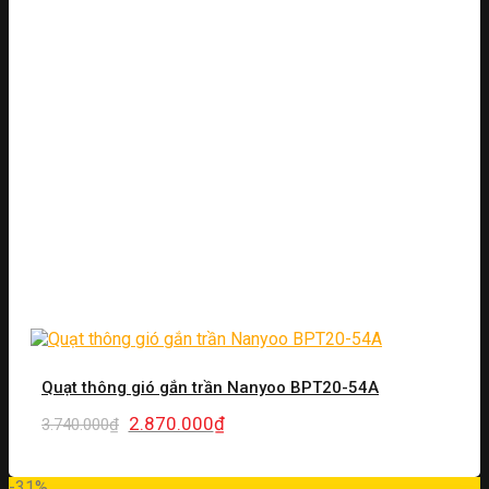
Quạt thông gió gắn trần Nanyoo BPT20-54A
Giá
Giá
2.870.000
₫
3.740.000
₫
gốc
hiện
là:
tại
3.740.000₫.
là:
-31%
2.870.000₫.