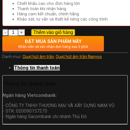
Chiết khấu cao cho đơn hàng lớn
Thanh toán khi nhận hàng.
Hàng cam kết chuẩn, chính hãng.
Khảo sát, tư vấn và thiết kế riêng các công trình
Số lượng
Thêm vào giỏ hàng
ĐẶT MUA SẢN PHẨM NÀY
Nhân viên sẽ xác nhận đơn hàng sau 5 phút
Danh mục:
Quạt hút âm trần
,
Quạt hút âm trần Nanyoo
Thông tin thanh toán
Thông tin thanh toán
Ngân hàng Vietcombank:
- CÔNG TY TNHH THƯƠNG MẠI VÀ XÂY DỰNG NAM VŨ
- STK: 020090157273
- Ngân hàng Sacombank chi nhánh Thủ Đô