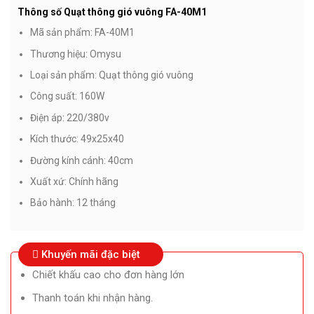
là:
tại
Thông số Quạt thông gió vuông FA-40M1
1.300.000₫.
là:
1.090.000₫.
Mã sản phẩm:
FA-40M1
Thương hiệu:
Omysu
Loại sản phẩm:
Quạt thông gió vuông
Công suất:
160W
Điện áp:
220/380v
Kích thước:
49x25x40
Đường kính cánh:
40cm
Xuất xứ:
Chính hãng
Bảo hành:
12 tháng
Khuyến mãi đặc biệt
Chiết khấu cao cho đơn hàng lớn
Thanh toán khi nhận hàng.