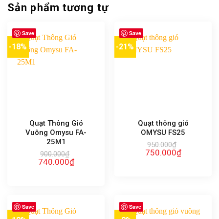
Sản phẩm tương tự
Save
Save
-18%
-21%
Quạt Thông Gió
Quạt thông gió
Vuông Omysu FA-
OMYSU FS25
25M1
950.000
₫
Giá
Giá
750.000
₫
900.000
₫
gốc
hiện
Giá
Giá
740.000
₫
là:
tại
gốc
hiện
950.000₫.
là:
là:
tại
750.000₫.
900.000₫.
là:
740.000₫.
Save
Save