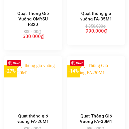
Quạt Thông Gió
Quạt thông gió
Vuông OMYSU
vuông FA-35M1
FS20
1.350.000
₫
Giá
Giá
990.000
₫
800.000
₫
gốc
hiện
Giá
Giá
600.000
₫
là:
tại
gốc
hiện
1.350.000₫.
là:
là:
tại
990.000₫.
800.000₫.
là:
600.000₫.
Save
Save
-27%
-14%
Quạt thông gió
Quạt Thông Gió
vuông FA-20M1
Vuông FA-30M1
820.000
₫
980.000
₫