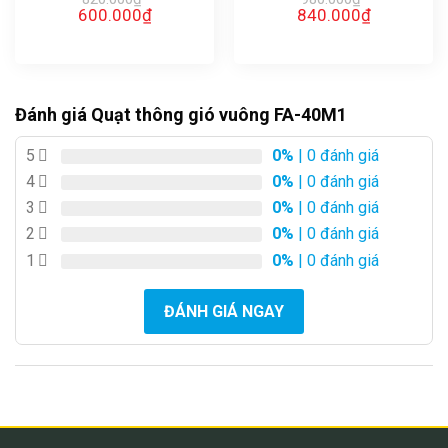
Giá
Giá
Giá
Giá
600.000
₫
840.000
₫
gốc
hiện
gốc
hiện
là:
tại
là:
tại
820.000₫.
là:
980.000₫.
là:
600.000₫.
840.000₫.
Đánh giá Quạt thông gió vuông FA-40M1
5
0%
| 0 đánh giá
4
0%
| 0 đánh giá
3
0%
| 0 đánh giá
2
0%
| 0 đánh giá
1
0%
| 0 đánh giá
ĐÁNH GIÁ NGAY